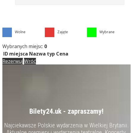
Wolne
Zajęte
Wybrane
Wybranych miejsc:
0
ID miejsca
Nazwa
typ
Cena
Rezerwuj
Wróć
Bilety24.uk - zapraszamy!
Najciekawsze Polskie wydarzenia w Wielkiej Brytanii.
Aktualne premiery i wydarzenia teatralne. Koncerty,