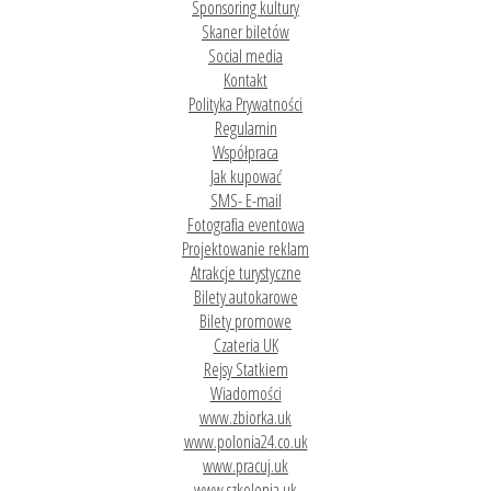
Sponsoring kultury
Skaner biletów
Social media
Kontakt
Polityka Prywatności
Regulamin
Współpraca
Jak kupować
SMS- E-mail
Fotografia eventowa
Projektowanie reklam
Atrakcje turystyczne
Bilety autokarowe
Bilety promowe
Czateria UK
Rejsy Statkiem
Wiadomości
www.zbiorka.uk
www.polonia24.co.uk
www.pracuj.uk
www.szkolenia.uk