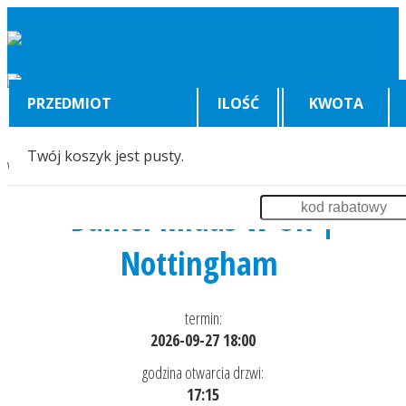
PRZEDMIOT
ILOŚĆ
KWOTA
Twój koszyk jest pusty.
Wyświetlenia:
667
Daniel Midas w UK |
Nottingham
termin:
2026-09-27 18:00
godzina otwarcia drzwi:
17:15