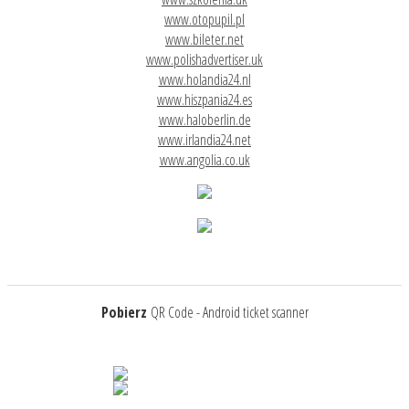
www.otopupil.pl
www.bileter.net
www.polishadvertiser.uk
www.holandia24.nl
www.hiszpania24.es
www.haloberlin.de
www.irlandia24.net
www.angolia.co.uk
Pobierz
QR Code - Android ticket scanner