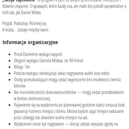
dziwnie znajome. O sprawach, które każdy zna, ale mało kto potrafi opowiedzieć o
nich tak, jak Daniel Midas.
Przyjdź. Posłuchaj. Pośmiej się.
A reszta… zostaje między nami.
Informacje organizacyjne
Przed Danielem wystąpi support.
Długość występu Daniela Midasa: ok. 80 minut.
Wstęp: 16+.
Podczas występu obowiązuje zakaz nagrywania audio oraz video.
Osoby przeszkadzające mogą zostać wyproszone bez możliwości zwrotu
biletów.
Nie ma konieczności drukowania biletów — mogą zostać przedstawione
w formie elektronicznej.
Pojawienie się na wydarzeniu po planowanej godzinie startu oznacza brak
gwarancji numeru miejsca z biletu. Można będzie zająć miejsce wskazane
przez obsługę lub dowolne wolne miejsce na sali.
Wydarzenie może być nagrywane — biorąc udział, wyrażasz zgodę na