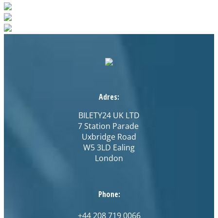
Adres:
BILETY24 UK LTD
7 Station Parade
Uxbridge Road
W5 3LD Ealing
London
Phone:
+44 208 719 0066