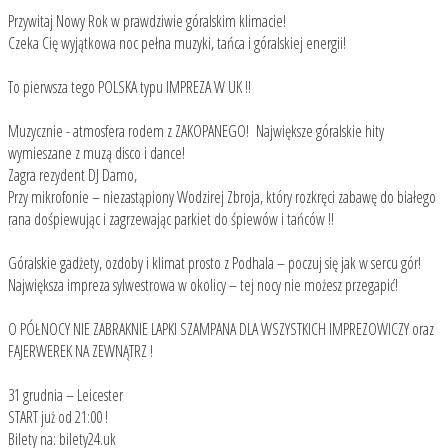
Przywitaj Nowy Rok w prawdziwie góralskim klimacie!
Czeka Cię wyjątkowa noc pełna muzyki, tańca i góralskiej energii!
To pierwsza tego POLSKA typu IMPREZA W UK !!
Muzycznie - atmosfera rodem z ZAKOPANEGO! Największe góralskie hity
wymieszane z muzą disco i dance!
Zagra rezydent DJ Damo,
Przy mikrofonie – niezastąpiony Wodzirej Zbroja, który rozkręci zabawę do białego
rana dośpiewując i zagrzewając parkiet do śpiewów i tańców !!
Góralskie gadżety, ozdoby i klimat prosto z Podhala – poczuj się jak w sercu gór!
Największa impreza sylwestrowa w okolicy – tej nocy nie możesz przegapić!
O PÓŁNOCY NIE ZABRAKNIE LAPKI SZAMPANA DLA WSZYSTKICH IMPREZOWICZY oraz
FAJERWEREK NA ZEWNĄTRZ !
31 grudnia – Leicester
START już od 21:00 !
Bilety na: bilety24.uk