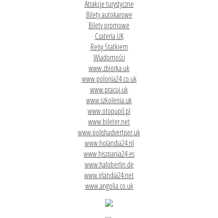
Atrakcje turystyczne
Bilety autokarowe
Bilety promowe
Czateria UK
Rejsy Statkiem
Wiadomości
www.zbiorka.uk
www.polonia24.co.uk
www.pracuj.uk
www.szkolenia.uk
www.otopupil.pl
www.bileter.net
www.polishadvertiser.uk
www.holandia24.nl
www.hiszpania24.es
www.haloberlin.de
www.irlandia24.net
www.angolia.co.uk