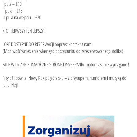
I pula – £10
II pula – £15
III pula na wejściu – £20
KTO PIERWSZY TEN LEPSZY !
LOŻE DOSTĘPNE DO REZERWACJI poprzez kontakt z nami!
(Możliwość wniesienia własnego poczęstunku do zarezerwowanego stolika)
MILE WIDZIANE KLIMATYCZNE STRONE I PRZEBRANIA - natomiast nie wymagane !
Przyjdź i powitaj Nowy Rok po góralsku – z przytupem, humorem i muzyką do
rana! Hej!