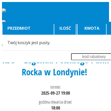
PRZEDMIOT
ILOŚĆ
KWOTA
Twój koszyk jest pusty.
Wyświetlenia:
5049
KSU – Legenda Polskiego Punk
Rocka w Londynie!
termin:
2025-09-27 19:00
godzina otwarcia drzwi:
18:00