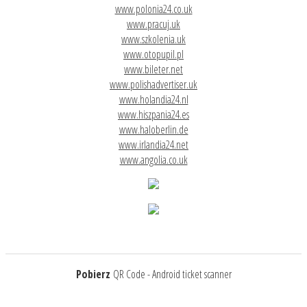
www.polonia24.co.uk
www.pracuj.uk
www.szkolenia.uk
www.otopupil.pl
www.bileter.net
www.polishadvertiser.uk
www.holandia24.nl
www.hiszpania24.es
www.haloberlin.de
www.irlandia24.net
www.angolia.co.uk
Pobierz
QR Code - Android ticket scanner