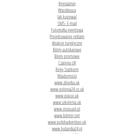
Regulamin
Współpraca
Jak kupować
SMS- E-mail
Fotografia eventowa
Projektowanie reklam
Atrakcje turystyczne
Bilety autokarowe
Bilety promowe
Czateria UK
Rejsy Statkiem
Wiadomości
www.zbiorka.uk
www.polonia24.co.uk
www.pracuj.uk
www.szkolenia.uk
www.otopupil.pl
www.bileter.net
www.polishadvertiser.uk
www.holandia24.nl