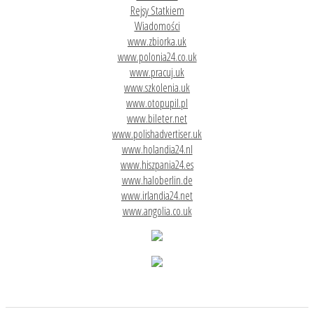
Rejsy Statkiem
Wiadomości
www.zbiorka.uk
www.polonia24.co.uk
www.pracuj.uk
www.szkolenia.uk
www.otopupil.pl
www.bileter.net
www.polishadvertiser.uk
www.holandia24.nl
www.hiszpania24.es
www.haloberlin.de
www.irlandia24.net
www.angolia.co.uk