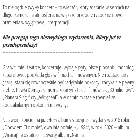
To nie będzie zwykły koncert – to wieczór, który zostanie w sercach na
długo. Kameralna atmosfera, największe przeboje i zupełnie nowe
brzmienia w wyjątkowej interpretacji.
Nie przegap tego niezwykłego wydarzenia. Bilety już w
przedsprzedaży!
----------------------------------------------------------
Gra w filmie i teatrze, koncertuje, wydaje płyty, pisze piosenki i monologi
kabaretowe, podkłada głos w filmach animowanych. Nie rozstaje się z
gitarą, stara się równocześnie być radykalnie pokorny i radykalnie pewny
siebie. Pawła Domagałę można kojarzyć z takich filmów jak „80 milionów”,
„Planeta Singli” czy „Wkręceni”, a w ostatnim czasie również ze
spektakularnych dokonań muzycznych.
Na swoim koncie ma już cztery albumy studyjne – wydany w 2016 roku
„Opowiem Ci o mnie”, dwa lata później - „1984”, w roku 2020 – album
„Wracaj”, a ostatnio – czwarty album „Narnia”.