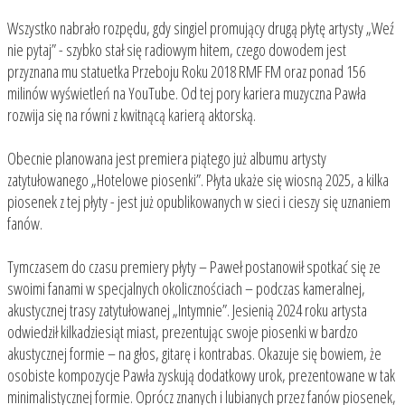
Wszystko nabrało rozpędu, gdy singiel promujący drugą płytę artysty „Weź
nie pytaj” - szybko stał się radiowym hitem, czego dowodem jest
przyznana mu statuetka Przeboju Roku 2018 RMF FM oraz ponad 156
milinów wyświetleń na YouTube. Od tej pory kariera muzyczna Pawła
rozwija się na równi z kwitnącą karierą aktorską.
Obecnie planowana jest premiera piątego już albumu artysty
zatytułowanego „Hotelowe piosenki”. Płyta ukaże się wiosną 2025, a kilka
piosenek z tej płyty - jest już opublikowanych w sieci i cieszy się uznaniem
fanów.
Tymczasem do czasu premiery płyty – Paweł postanowił spotkać się ze
swoimi fanami w specjalnych okolicznościach – podczas kameralnej,
akustycznej trasy zatytułowanej „Intymnie”. Jesienią 2024 roku artysta
odwiedził kilkadziesiąt miast, prezentując swoje piosenki w bardzo
akustycznej formie – na głos, gitarę i kontrabas. Okazuje się bowiem, że
osobiste kompozycje Pawła zyskują dodatkowy urok, prezentowane w tak
minimalistycznej formie. Oprócz znanych i lubianych przez fanów piosenek,