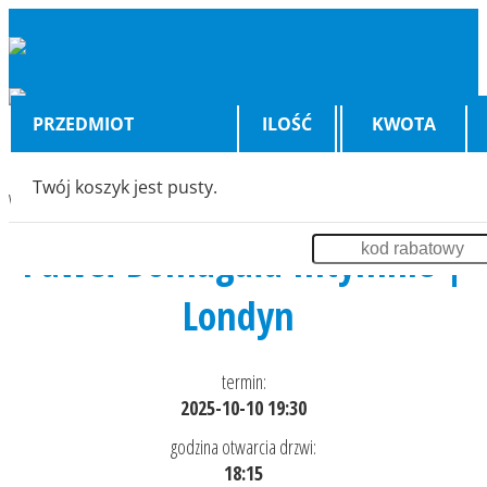
PRZEDMIOT
ILOŚĆ
KWOTA
Twój koszyk jest pusty.
Wyświetlenia:
5240
Paweł Domagała Intymnie |
Londyn
termin:
2025-10-10 19:30
godzina otwarcia drzwi:
18:15