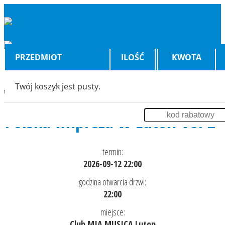
PRZEDMIOT
ILOŚĆ
KWOTA
Twój koszyk jest pusty.
Wyświetlenia:
2139
Polska Impreza w Luton Vol 2
termin:
2026-09-12 22:00
godzina otwarcia drzwi:
22:00
miejsce:
Club MIA MUSICA Luton