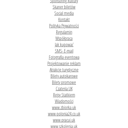
Sponsoring kultury
Skaner biletów
Social media
Kontakt
Polityka Prywatności
Regulamin
Współpraca
Jak kupować
SMS- E-mail
Fotografia eventowa
Projektowanie reklam
Atrakcje turystyczne
Bilety autokarowe
Bilety promowe
Czateria UK
Rejsy Statkiem
Wiadomości
www.zbiorka.uk
www.polonia24.co.uk
www.pracuj.uk
www.szkolenia.uk