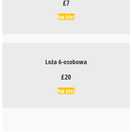
£7
Kup bilet
Loża 6-osobowa
£20
Kup bilet