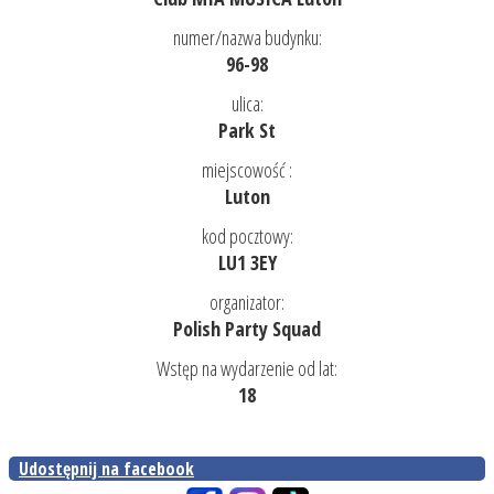
numer/nazwa budynku:
96-98
ulica:
Park St
miejscowość :
Luton
kod pocztowy:
LU1 3EY
organizator:
Polish Party Squad
Wstęp na wydarzenie od lat:
18
Udostępnij na facebook