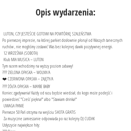
Opis wydarzenia:
LUTON, CZY JESTEŚCIE GOTOWI NA POWTÓRKĘ SZALEŃSTWA
Po pierwszej imprezie, na której parkiet dosłownie płonął od Waszych tanecznych
ruchów , nie mogliśmy zostawić Was bez kolejnej dawki pozytywnej energii.
12 WRZEŚNIA (SOBOTA)
Klub MIA MUSICA – LUTON
Tym razem wchodzimy na wyższy poziom zabawy!
???? ZIELONA OPASKA – WOLNY/A
❤️ CZERWONA OPASKA – ZAJĘTY/A
???? ŻÓŁTA OPASKA – MAYBE BABY
Koniec zgadywania! Każdy od razu będzie wiedział, do kogo może podejść i
powiedzieć "Cześć piękna!" albo "Stawiam drinka!"
UWAGA PANIE
Pierwsze 50 Pań otrzyma na wejściu SHOTA GRATIS
Za muzyczne zamieszanie odpowiada po raz kolejny DJ CUDAK
Usłyszycie największe hity: