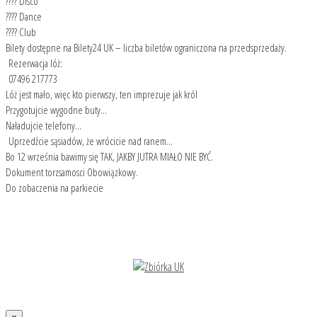
???? Disco
???? Dance
???? Club
Bilety dostępne na Bilety24 UK – liczba biletów ograniczona na przedsprzedaży.
Rezerwacja lóż:
07496 217773
Lóż jest mało, więc kto pierwszy, ten imprezuje jak król
Przygotujcie wygodne buty...
Naładujcie telefony...
Uprzedźcie sąsiadów, że wrócicie nad ranem...
Bo 12 września bawimy się TAK, JAKBY JUTRA MIAŁO NIE BYĆ.
Dokument torzsamosci Obowiązkowy.
Do zobaczenia na parkiecie