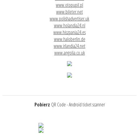
www.otopupil.pl
www.bileter.net
www.polishadvertiser.uk
www.holandia24.nl
www.hiszpania24.es
www.haloberlin.de
www.irlandia24.net
www.angolia.co.uk
Pobierz
QR Code - Android ticket scanner