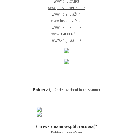
www.bileter.net
www.polishadvertiser.uk
www.holandia24.nl
www.hiszpania24.es
www.haloberlin.de
www.irlandia24.net
www.angolia.co.uk
Pobierz
QR Code - Android ticket scanner
Chcesz z nami współpracować?
Pobierz naszą ofertę