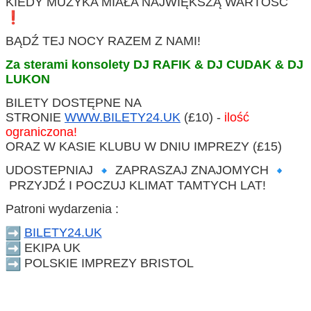
KIEDY MUZYKA MIAŁA NAJWIĘKSZĄ WARTOŚĆ
BĄDŹ TEJ NOCY RAZEM Z NAMI!
Za sterami konsolety DJ RAFIK & DJ CUDAK & DJ
LUKON
BILETY DOSTĘPNE NA
STRONIE
WWW.BILETY24.UK
(£10) -
ilość
ograniczona!
ORAZ W KASIE KLUBU W DNIU IMPREZY (£15)
UDOSTEPNIAJ
ZAPRASZAJ ZNAJOMYCH
PRZYJDŹ I POCZUJ KLIMAT TAMTYCH LAT!
Patroni wydarzenia :
BILETY24.UK
EKIPA UK
POLSKIE IMPREZY BRISTOL