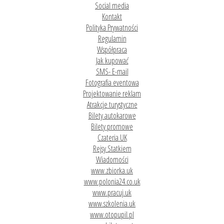
Social media
Kontakt
Polityka Prywatności
Regulamin
Współpraca
Jak kupować
SMS- E-mail
Fotografia eventowa
Projektowanie reklam
Atrakcje turystyczne
Bilety autokarowe
Bilety promowe
Czateria UK
Rejsy Statkiem
Wiadomości
www.zbiorka.uk
www.polonia24.co.uk
www.pracuj.uk
www.szkolenia.uk
www.otopupil.pl