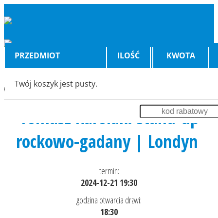
PRZEDMIOT
ILOŚĆ
KWOTA
Twój koszyk jest pusty.
Wyświetlenia:
3132
Tomasz Karolak: stand-up
rockowo-gadany | Londyn
termin:
2024-12-21 19:30
godzina otwarcia drzwi:
18:30