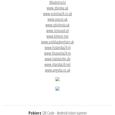
Wiadomości
www.zbiorka.uk
www.polonia24.co.uk
www.pracuj.uk
www.szkolenia.uk
www.otopupil.pl
www.bileter.net
www.polishadvertiser.uk
www.holandia24.nl
www.hiszpania24.es
www.haloberlin.de
www.irlandia24.net
www.angolia.co.uk
Pobierz
QR Code - Android ticket scanner