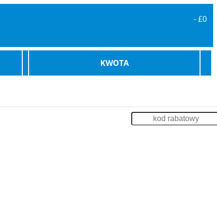
-
£0
KWOTA
karowe
Bilety Promowe
Archiwum
Zaloguj
enia
Impreza na Statku
Szkolenia
Odsprzedaż