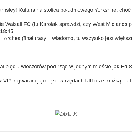
arnsley! Kulturalna stolica południowego Yorkshire, choć
ie Walsall FC (tu Karolak sprawdzi, czy West Midlands po
 18:45
rches (finał trasy – wiadomo, tu wszystko jest większe
ał pięciu wieczorów pod rząd w jednym mieście jak Ed Sh
 VIP z gwarancją miejsc w rzędach I-III oraz zniżką na 