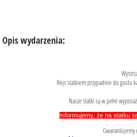
Opis wydarzenia:
Wystrza
Rejs statkiem przypadnie do gustu k
Nasze statki są w pełni wyposa
Informujemy, że na statku są
Gwarantujemy n