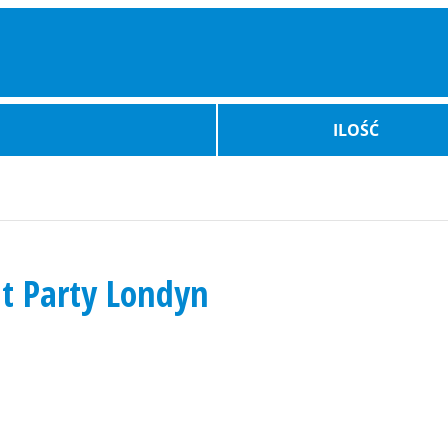
ILOŚĆ
t Party Londyn
Bilety Auto
Atrakcje
Wydarz