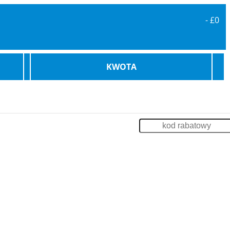
-
£0
KWOTA
karowe
Bilety Promowe
Archiwum
Zaloguj
enia
Impreza na Statku
Szkolenia
Odsprzedaż