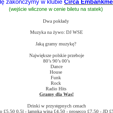
dę zakończymy w klubie
Circa Embankme
(wejście wliczone w cenie biletu na statek)
Dwa pokłady
Muzyka na żywo: DJ WSE
Jaką gramy muzykę?
Największe polskie przeboje
80’s 90’s 00’s
Dance
House
Funk
Rock
Radio Hits
Gramy dla Was!
Drinki w przystępnych cenach
o £5.50 0,5l - lampka wina £4.50 - prosecco £7.50 - JD £