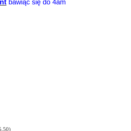
nt
bawiąc się do 4am
5.50)