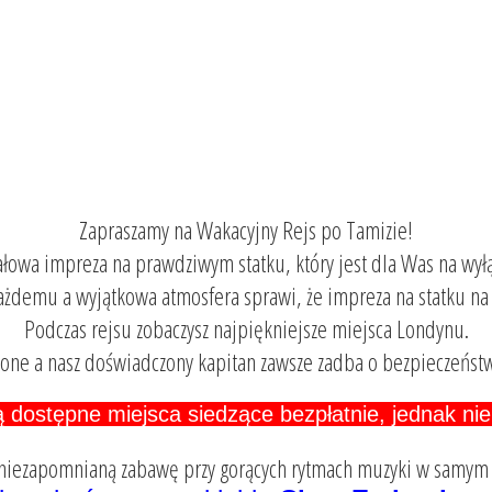
Zapraszamy na Wakacyjny Rejs po Tamizie!
łowa impreza na prawdziwym statku, który jest dla Was na wył
ażdemu a wyjątkowa atmosfera sprawi, że impreza na statku n
Podczas rejsu zobaczysz najpiękniejsze miejsca Londynu.
żone a nasz doświadczony kapitan zawsze zadba o bezpieczeńst
 dostępne miejsca siedzące bezpłatnie, jednak nie 
iezapomnianą zabawę przy gorących rytmach muzyki w samym