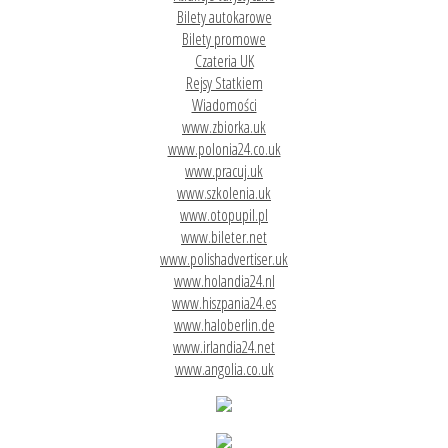
Bilety autokarowe
Bilety promowe
Czateria UK
Rejsy Statkiem
Wiadomości
www.zbiorka.uk
www.polonia24.co.uk
www.pracuj.uk
www.szkolenia.uk
www.otopupil.pl
www.bileter.net
www.polishadvertiser.uk
www.holandia24.nl
www.hiszpania24.es
www.haloberlin.de
www.irlandia24.net
www.angolia.co.uk