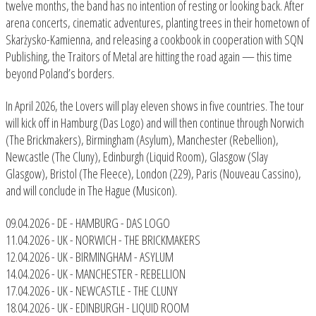
twelve months, the band has no intention of resting or looking back. After
arena concerts, cinematic adventures, planting trees in their hometown of
Skarżysko-Kamienna, and releasing a cookbook in cooperation with SQN
Publishing, the Traitors of Metal are hitting the road again — this time
beyond Poland’s borders.
In April 2026, the Lovers will play eleven shows in five countries. The tour
will kick off in Hamburg (Das Logo) and will then continue through Norwich
(The Brickmakers), Birmingham (Asylum), Manchester (Rebellion),
Newcastle (The Cluny), Edinburgh (Liquid Room), Glasgow (Slay
Glasgow), Bristol (The Fleece), London (229), Paris (Nouveau Cassino),
and will conclude in The Hague (Musicon).
09.04.2026 - DE - HAMBURG - DAS LOGO
11.04.2026 - UK - NORWICH - THE BRICKMAKERS
12.04.2026 - UK - BIRMINGHAM - ASYLUM
14.04.2026 - UK - MANCHESTER - REBELLION
17.04.2026 - UK - NEWCASTLE - THE CLUNY
18.04.2026 - UK - EDINBURGH - LIQUID ROOM