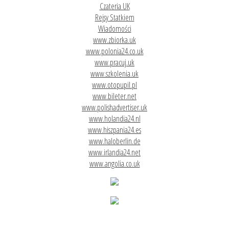
Czateria UK
Rejsy Statkiem
Wiadomości
www.zbiorka.uk
www.polonia24.co.uk
www.pracuj.uk
www.szkolenia.uk
www.otopupil.pl
www.bileter.net
www.polishadvertiser.uk
www.holandia24.nl
www.hiszpania24.es
www.haloberlin.de
www.irlandia24.net
www.angolia.co.uk