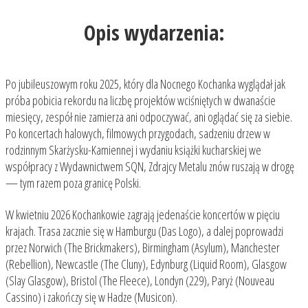
Opis wydarzenia:
Po jubileuszowym roku 2025, który dla Nocnego Kochanka wyglądał jak
próba pobicia rekordu na liczbę projektów wciśniętych w dwanaście
miesięcy, zespół nie zamierza ani odpoczywać, ani oglądać się za siebie.
Po koncertach halowych, filmowych przygodach, sadzeniu drzew w
rodzinnym Skarżysku-Kamiennej i wydaniu książki kucharskiej we
współpracy z Wydawnictwem SQN, Zdrajcy Metalu znów ruszają w drogę
— tym razem poza granicę Polski.
W kwietniu 2026 Kochankowie zagrają jedenaście koncertów w pięciu
krajach. Trasa zacznie się w Hamburgu (Das Logo), a dalej poprowadzi
przez Norwich (The Brickmakers), Birmingham (Asylum), Manchester
(Rebellion), Newcastle (The Cluny), Edynburg (Liquid Room), Glasgow
(Slay Glasgow), Bristol (The Fleece), Londyn (229), Paryż (Nouveau
Cassino) i zakończy się w Hadze (Musicon).