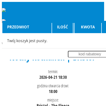
PRZEDMIOT
ILOŚĆ
KWOTA
Twój koszyk jest pusty.
Wyświetlenia:
1052
Nocny Kochanek | Bristol
termin:
2026-04-21 18:30
godzina otwarcia drzwi:
18:00
miejsce:
Bristol - The Fleece