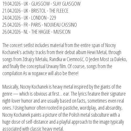
19.04.2026 - UK - GLASGOW - SLAY GLASGOW
21.04.2026 - UK - BRISTOL - THE FLEECE
24.04.2026 - UK - LONDON - 229
25.04.2026 - FR - PARIS - NOUVEAU CASSINO
26.04.2026 - NL - THE HAGUE - MUSICON
The concert setlist includes material from the entire span of Nocny
Kochanek’s activity: tracks from their debut album Hewi Metal, through
songs from Zdrajcy Metalu, Randka w Ciemność, O Jeden Most za Daleko,
and finally the conceptual Urwany film. Of course, songs from the
compilation As w nogawce will also be there!
Musically, Nocny Kochanek is heavy metal inspired by the giants of the
genre — which is obvious at first… ear. The lyrics feature their signature
night-lover humor and are usually based on facts, sometimes even real
ones..! Using humor often rooted in pastiche, wordplay, and absurdity,
Nocny Kochanek paints a picture of the Polish metal subculture with a
huge dose of self-distance and a playful approach to the image typically
associated with classic heavy metal.