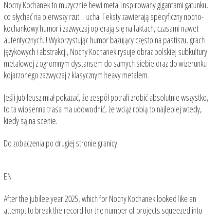
Nocny Kochanek to muzycznie hewi metal inspirowany gigantami gatunku,
co słychać na pierwszy rzut… ucha. Teksty zawierają specyficzny nocno-
kochankowy humor i zazwyczaj opierają się na faktach, czasami nawet
autentycznych..! Wykorzystując humor bazujący często na pastiszu, grach
językowych i abstrakcji, Nocny Kochanek rysuje obraz polskiej subkultury
metalowej z ogromnym dystansem do samych siebie oraz do wizerunku
kojarzonego zazwyczaj z klasycznym heavy metalem.
Jeśli jubileusz miał pokazać, że zespół potrafi zrobić absolutnie wszystko,
to ta wiosenna trasa ma udowodnić, że wciąż robią to najlepiej wtedy,
kiedy są na scenie.
Do zobaczenia po drugiej stronie granicy.
EN
After the jubilee year 2025, which for Nocny Kochanek looked like an
attempt to break the record for the number of projects squeezed into