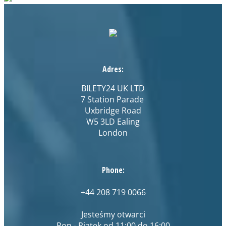
Adres:
BILETY24 UK LTD
7 Station Parade
Uxbridge Road
W5 3LD Ealing
London
Phone:
+44 208 719 0066
Jesteśmy otwarci
Pon.- Piątek od 11:00 do 16:00