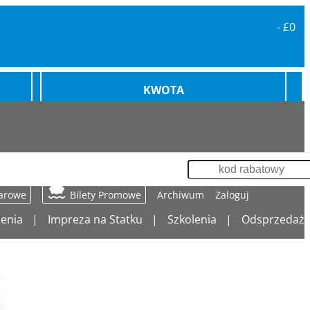
-
£0
KWOTA
karowe
Bilety Promowe
Archiwum
Zaloguj
enia
Impreza na Statku
Szkolenia
Odsprzedaż