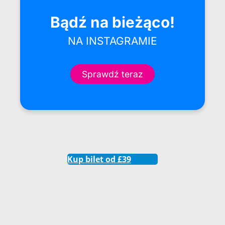
Kup bilet od £39