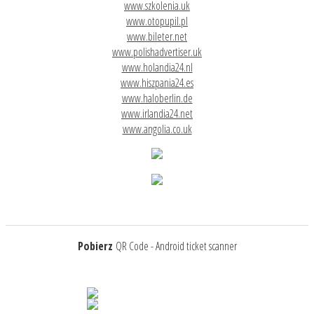
www.szkolenia.uk
www.otopupil.pl
www.bileter.net
www.polishadvertiser.uk
www.holandia24.nl
www.hiszpania24.es
www.haloberlin.de
www.irlandia24.net
www.angolia.co.uk
Pobierz
QR Code - Android ticket scanner