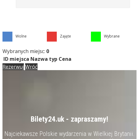
Wolne
Zajęte
Wybrane
Wybranych miejsc:
0
ID miejsca
Nazwa
typ
Cena
Rezerwuj
Wróć
Bilety24.uk - zapraszamy!
Najciekawsze Polskie wydarzenia w Wielkiej Brytanii.