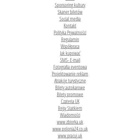
Sponsoring kultury
Skaner biletów
Social media
Kontakt
Polityka Prywatności
Regulamin
Współpraca
Jak kupować
SMS- E-mail
Fotografia eventowa
Projektowanie reklam
Atrakcje turystyczne
Bilety autokarowe
Bilety promowe
Czateria UK
Rejsy Statkiem
Wiadomości
www.zbiorka.uk
www.polonia24.co.uk
www.pracuj.uk