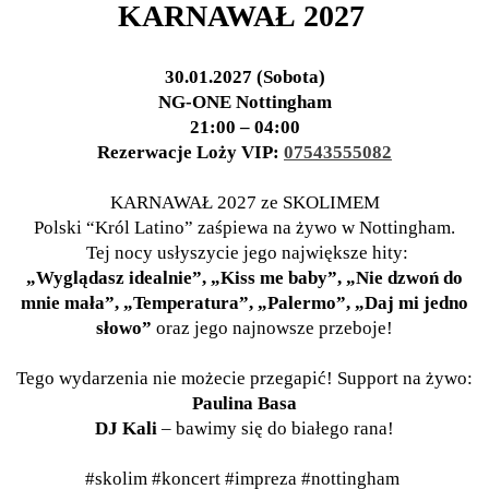
KARNAWAŁ 2027
30.01.2027 (Sobota)
NG-ONE Nottingham
21:00 – 04:00
Rezerwacje Loży VIP:
07543555082
KARNAWAŁ 2027 ze SKOLIMEM
Polski “Król Latino” zaśpiewa na żywo w Nottingham.
Tej nocy usłyszycie jego największe hity:
„Wyglądasz idealnie”, „Kiss me baby”, „Nie dzwoń do
mnie mała”, „Temperatura”, „Palermo”, „Daj mi jedno
słowo”
oraz jego najnowsze przeboje!
Tego wydarzenia nie możecie przegapić! Support na żywo:
Paulina Basa
DJ Kali
– bawimy się do białego rana!
#skolim #koncert #impreza #nottingham