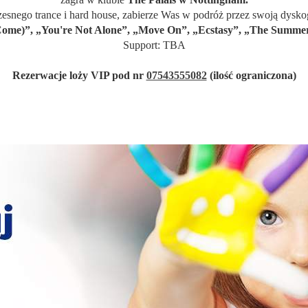
esnego trance i hard house, zabierze Was w podróż przez swoją dyskog
 Come)”, „You're Not Alone”, „Move On”, „Ecstasy”, „The Summer”
Support: TBA
Rezerwacje loży VIP pod nr
07543555082
(ilość ograniczona)