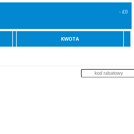
-
£0
KWOTA
karowe
Bilety Promowe
Archiwum
Zaloguj
enia
Impreza na Statku
Szkolenia
Odsprzedaż