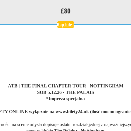
£80
Kup bilet
ATB | THE FINAL CHAPTER TOUR | NOTTINGHAM
SOB 5.12.26 • THE PALAIS
*Impreza specjalna
TY ONLINE wyłącznie na www.bilety24.uk (ilość mocno ogranic
ci na scenie artysta dopisuje ostatni rozdział jednej z najważniejszy
zagra w klubie
The Palais w Nottingham.