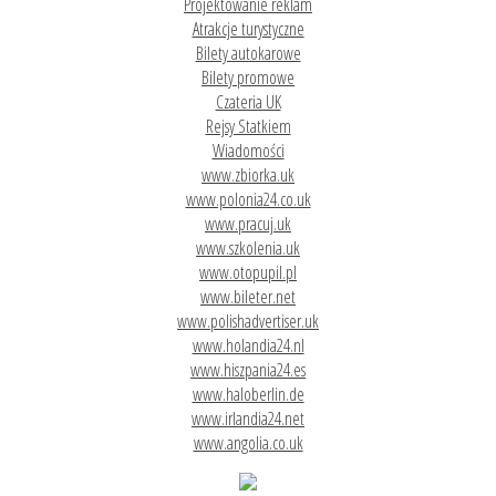
Projektowanie reklam
Atrakcje turystyczne
Bilety autokarowe
Bilety promowe
Czateria UK
Rejsy Statkiem
Wiadomości
www.zbiorka.uk
www.polonia24.co.uk
www.pracuj.uk
www.szkolenia.uk
www.otopupil.pl
www.bileter.net
www.polishadvertiser.uk
www.holandia24.nl
www.hiszpania24.es
www.haloberlin.de
www.irlandia24.net
www.angolia.co.uk