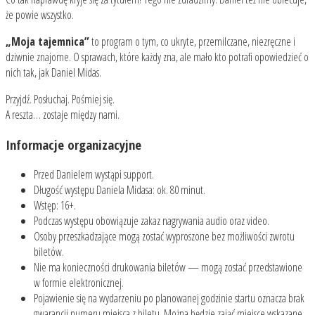
że powie wszystko.
„Moja tajemnica”
to program o tym, co ukryte, przemilczane, niezręczne i
dziwnie znajome. O sprawach, które każdy zna, ale mało kto potrafi opowiedzieć o
nich tak, jak Daniel Midas.
Przyjdź. Posłuchaj. Pośmiej się.
A reszta… zostaje między nami.
Informacje organizacyjne
Przed Danielem wystąpi support.
Długość występu Daniela Midasa: ok. 80 minut.
Wstęp: 16+.
Podczas występu obowiązuje zakaz nagrywania audio oraz video.
Osoby przeszkadzające mogą zostać wyproszone bez możliwości zwrotu
biletów.
Nie ma konieczności drukowania biletów — mogą zostać przedstawione
w formie elektronicznej.
Pojawienie się na wydarzeniu po planowanej godzinie startu oznacza brak
gwarancji numeru miejsca z biletu. Można będzie zająć miejsce wskazane