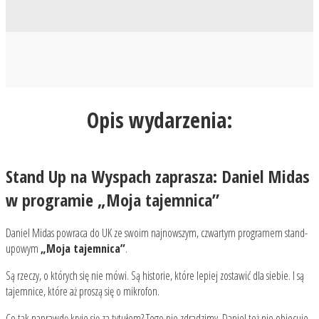
Opis wydarzenia:
Stand Up na Wyspach zaprasza: Daniel Midas
w programie „Moja tajemnica”
Daniel Midas powraca do UK ze swoim najnowszym, czwartym programem stand-
upowym
„Moja tajemnica”
.
Są rzeczy, o których się nie mówi. Są historie, które lepiej zostawić dla siebie. I są
tajemnice, które aż proszą się o mikrofon.
Co tak naprawdę kryje się za tytułem? Tego nie zdradzimy. Daniel też nie obiecuje,