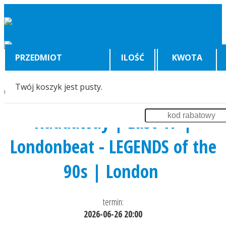
PRZEDMIOT
ILOŚĆ
KWOTA
Twój koszyk jest pusty.
Wyświetlenia:
5364
Haddaway | East 17 |
Londonbeat - LEGENDS of the
90s | London
termin:
2026-06-26 20:00