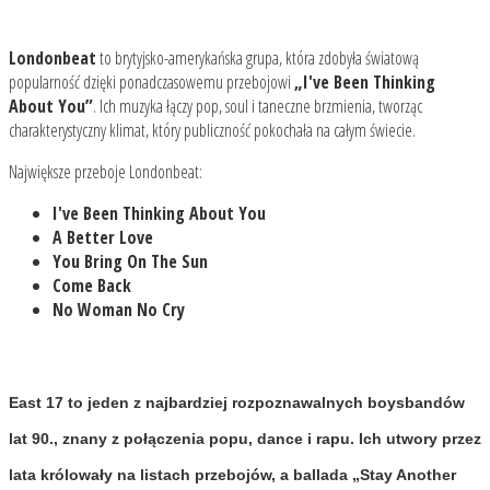
Londonbeat
to brytyjsko-amerykańska grupa, która zdobyła światową
popularność dzięki ponadczasowemu przebojowi
„I've Been Thinking
About You”
. Ich muzyka łączy pop, soul i taneczne brzmienia, tworząc
charakterystyczny klimat, który publiczność pokochała na całym świecie.
Największe przeboje Londonbeat:
I've Been Thinking About You
A Better Love
You Bring On The Sun
Come Back
No Woman No Cry
East 17
to jeden z najbardziej rozpoznawalnych boysbandów
lat 90., znany z połączenia popu, dance i rapu. Ich utwory przez
lata królowały na listach przebojów, a ballada
„Stay Another