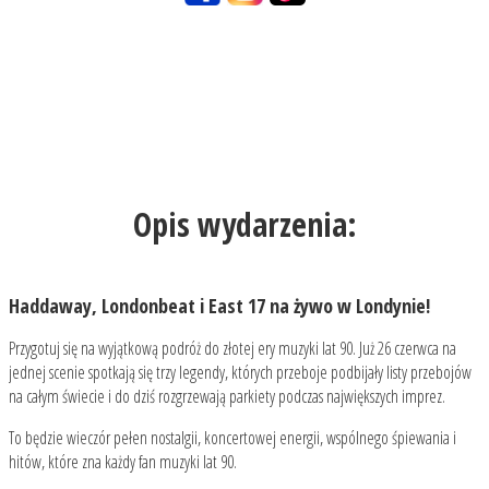
Opis wydarzenia:
Haddaway, Londonbeat i East 17 na żywo w Londynie!
Przygotuj się na wyjątkową podróż do złotej ery muzyki lat 90. Już 26 czerwca na
jednej scenie spotkają się trzy legendy, których przeboje podbijały listy przebojów
na całym świecie i do dziś rozgrzewają parkiety podczas największych imprez.
To będzie wieczór pełen nostalgii, koncertowej energii, wspólnego śpiewania i
hitów, które zna każdy fan muzyki lat 90.