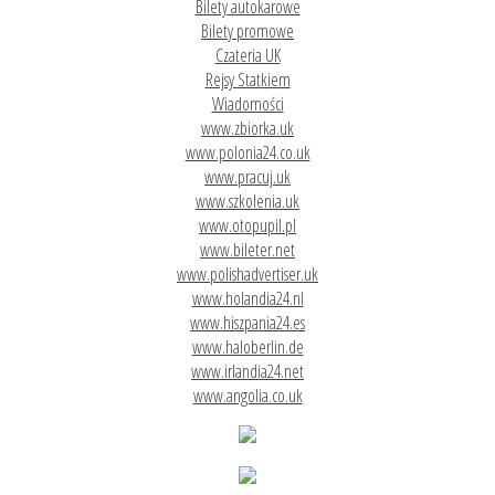
Bilety autokarowe
Bilety promowe
Czateria UK
Rejsy Statkiem
Wiadomości
www.zbiorka.uk
www.polonia24.co.uk
www.pracuj.uk
www.szkolenia.uk
www.otopupil.pl
www.bileter.net
www.polishadvertiser.uk
www.holandia24.nl
www.hiszpania24.es
www.haloberlin.de
www.irlandia24.net
www.angolia.co.uk