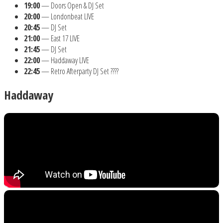
19:00
— Doors Open & DJ Set
20:00
— Londonbeat LIVE
20:45
— DJ Set
21:00
— East 17 LIVE
21:45
— DJ Set
22:00
— Haddaway LIVE
22:45
— Retro Afterparty DJ Set ????
Haddaway