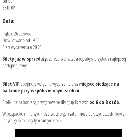
London
SE10 0PF
Data:
Piątek, 26 czerwca
Drzwi otwarte od 19:00
Start wydarzenia o 20:00
Bilety już w sprzedaży.
Zarezerwuj wcześniej, aby skorzystać z najlepszej
dostępnej ceny.
Bilet VIP
obejmuje wstęp na wydarzenie oraz
miejsce siedzące na
balkonie przy współdzielonym stoliku
.
Stoliki na balkonie są przygotowane dla grup liczących
od 6 do 8 osób
.
W przypadku mniejszych rezerwacji organizator może połączyć uczestników z
innymi gośćmi przy tym samym stoliku.