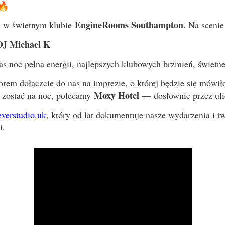
EngineRooms Southampton
w świetnym klubie
. Na sceni
DJ Michael K
s noc pełna energii, najlepszych klubowych brzmień, świetnej
rem dołączcie do nas na imprezie, o której będzie się mówi
Moxy Hotel
 zostać na noc, polecamy
— dosłownie przez uli
everstudio.uk
, który od lat dokumentuje nasze wydarzenia i t
i.