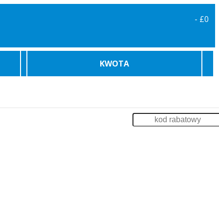
-
£0
KWOTA
karowe
Bilety Promowe
Archiwum
Zaloguj
enia
Impreza na Statku
Szkolenia
Odsprzedaż