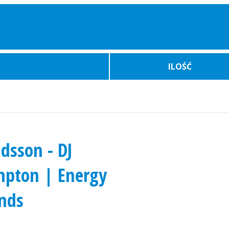
ILOŚĆ
dsson - DJ
Bilety Auto
Atrakcje
Wydarz
mpton | Energy
ends