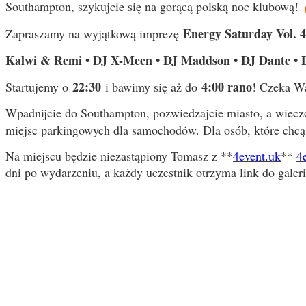
Southampton, szykujcie się na gorącą polską noc klubową!
Energy Saturday Vol. 4
Zapraszamy na wyjątkową imprezę
Kalwi & Remi • DJ X-Meen • DJ Maddson • DJ Dante • 
22:30
4:00 rano
Startujemy o
i bawimy się aż do
! Czeka Wa
Wpadnijcie do Southampton, pozwiedzajcie miasto, a wieczo
miejsc parkingowych dla samochodów. Dla osób, które chcą
Na miejscu będzie niezastąpiony Tomasz z **
4event.uk
**
4
dni po wydarzeniu, a każdy uczestnik otrzyma link do galeri