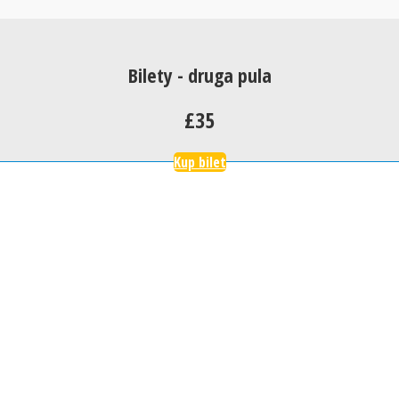
Bilety - druga pula
£35
Kup bilet