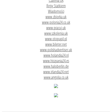
Czateria UK
Rejsy Statkiem
Wiadomości
www.zbiorka.uk
www.polonia24.co.uk
www.pracuj.uk
www.szkolenia.uk
www.otopupil.pl
www.bileter.net
www.polishadvertiser.uk
www.holandia24.nl
www.hiszpania24.es
www.haloberlin.de
www.irlandia24.net
www.angolia.co.uk