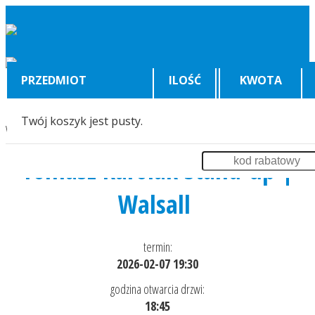
PRZEDMIOT
ILOŚĆ
KWOTA
Twój koszyk jest pusty.
Wyświetlenia:
1807
Tomasz Karolak Stand-up |
Walsall
termin:
2026-02-07 19:30
godzina otwarcia drzwi:
18:45