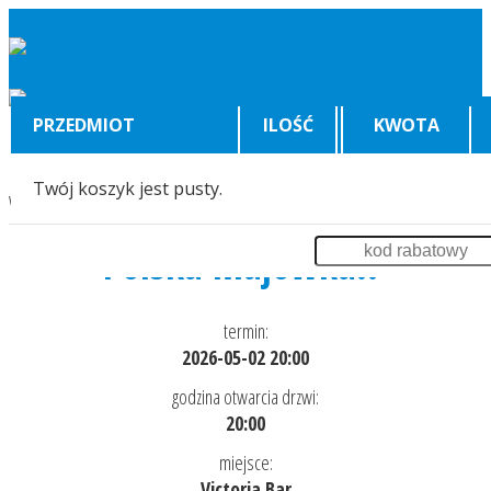
PRZEDMIOT
ILOŚĆ
KWOTA
Twój koszyk jest pusty.
Wyświetlenia:
2546
Polska Majówka!!
termin:
2026-05-02 20:00
godzina otwarcia drzwi:
20:00
miejsce:
Victoria Bar