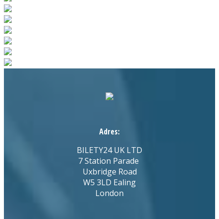
Adres:
BILETY24 UK LTD
7 Station Parade
Uxbridge Road
W5 3LD Ealing
London