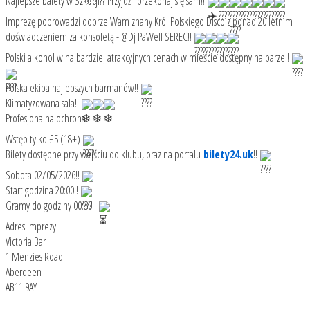
Najlepsze balety w Szkocji?? Przyjdź i przekonaj się sam!!
Imprezę poprowadzi dobrze Wam znany Król Polskiego Disco z ponad 20 letnim
doświadczeniem za konsoletą - @Dj PaWell SEREC!!
Polski alkohol w najbardziej atrakcyjnych cenach w mieście dostępny na barze!!
Polska ekipa najlepszych barmanów!!
Klimatyzowana sala!!
Profesjonalna ochrona!!
Wstęp tylko £5 (18+)
Bilety dostępne przy wejściu do klubu, oraz na portalu
bilety24.uk
!!
Sobota 02/05/2026!!
Start godzina 20:00!!
Gramy do godziny 00:30!!
Adres imprezy:
Victoria Bar
1 Menzies Road
Aberdeen
AB11 9AY