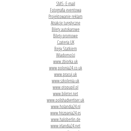
SMS- E-mail
Fotografia eventowa
Projektowanie reklam
Atrakcje turystyczne
Bilety autokarowe
Bilety promowe
Czateria UK
Rejsy Statkiem
Wiadomości
www.zbiorka.uk
www.polonia24.co.uk
www.pracuj.uk
www.szkolenia.uk
www.otopupil.pl
www.bileter.net
www.polishadvertiser.uk
www.holandia24.nl
www.hiszpania24.es
www.haloberlin.de
www.irlandia24.net