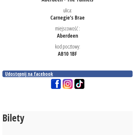
ulica:
Carnegie's Brae
miejscowość :
Aberdeen
kod pocztowy:
AB10 1BF
Udostępnij na facebook
Bilety