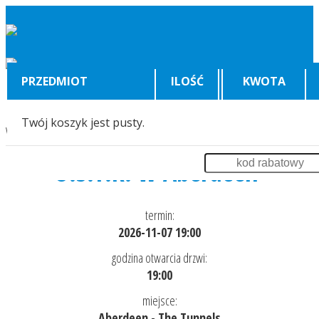
PRZEDMIOT
ILOŚĆ
KWOTA
Twój koszyk jest pusty.
Wyświetlenia:
274
O.S.T.R. w Aberdeen
termin:
2026-11-07 19:00
godzina otwarcia drzwi:
19:00
miejsce:
Aberdeen - The Tunnels