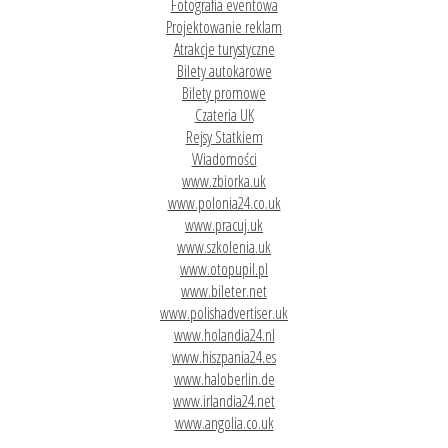
Fotografia eventowa
Projektowanie reklam
Atrakcje turystyczne
Bilety autokarowe
Bilety promowe
Czateria UK
Rejsy Statkiem
Wiadomości
www.zbiorka.uk
www.polonia24.co.uk
www.pracuj.uk
www.szkolenia.uk
www.otopupil.pl
www.bileter.net
www.polishadvertiser.uk
www.holandia24.nl
www.hiszpania24.es
www.haloberlin.de
www.irlandia24.net
www.angolia.co.uk