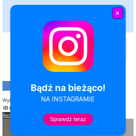
SCENA
Wolne
Zajęte
Wybrane
Wybranych miejsc:
0
ID miejsca
Nazwa
typ
Cena
Rezerwuj
Wróć