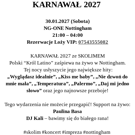
KARNAWAŁ 2027
30.01.2027 (Sobota)
NG-ONE Nottingham
21:00 – 04:00
Rezerwacje Loży VIP:
07543555082
KARNAWAŁ 2027 ze SKOLIMEM
Polski “Król Latino” zaśpiewa na żywo w Nottingham.
Tej nocy usłyszycie jego największe hity:
„Wyglądasz idealnie”, „Kiss me baby”, „Nie dzwoń do
mnie mała”, „Temperatura”, „Palermo”, „Daj mi jedno
słowo”
oraz jego najnowsze przeboje!
Tego wydarzenia nie możecie przegapić! Support na żywo:
Paulina Basa
DJ Kali
– bawimy się do białego rana!
#skolim #koncert #impreza #nottingham