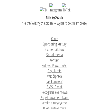
Bilety24.uk
Nie trać własnych korzeni – wybierz polską imprezę!
O nas
Sponsoring kultury
Skaner biletów
Social media
Kontakt
Polityka Prywatności
Regulamin
Współpraca
Jak kupować
SMS- E-mail
Fotografia eventowa
Projektowanie reklam
Atrakcje turystyczne
Bilety autokarowe