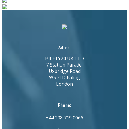
Adres:
BILETY24 UK LTD
7 Station Parade
Uxbridge Road
W5 3LD Ealing
London
Phone:
+44 208 719 0066