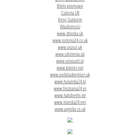
Bilety promowe
Czateria UK
Rejsy Statkiem
Wiadomości
www.zbiorka.uk
www.polonia24.co.uk
www.pracuj.uk
www.szkolenia.uk
www.otopupil.pl
www.bileter.net
www.polishadvertiser.uk
www.holandia24.nl
www.hiszpania24.es
www.haloberlin.de
www.irlandia24.net
www.angolia.co.uk