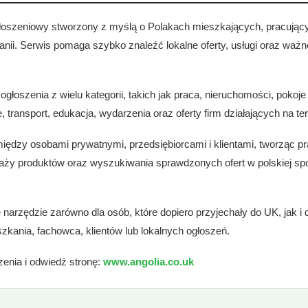
głoszeniowy stworzony z myślą o Polakach mieszkających, pracują
tanii. Serwis pomaga szybko znaleźć lokalne oferty, usługi oraz waż
ogłoszenia z wielu kategorii, takich jak praca, nieruchomości, pokoje
e, transport, edukacja, wydarzenia oraz oferty firm działających na te
między osobami prywatnymi, przedsiębiorcami i klientami, tworząc p
ży produktów oraz wyszukiwania sprawdzonych ofert w polskiej spo
narzędzie zarówno dla osób, które dopiero przyjechały do UK, jak i d
eszkania, fachowca, klientów lub lokalnych ogłoszeń.
enia i odwiedź stronę:
www.angolia.co.uk