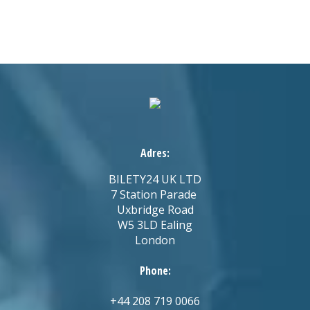
Adres:
BILETY24 UK LTD
7 Station Parade
Uxbridge Road
W5 3LD Ealing
London
Phone:
+44 208 719 0066