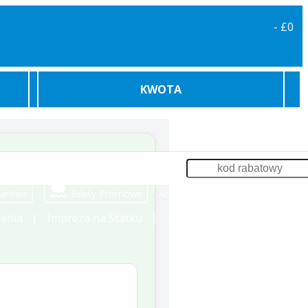
-
£0
KWOTA
karowe
Bilety Promowe
Archiwum
Zaloguj
enia
Impreza na Statku
Szkolenia
Odsprzedaż