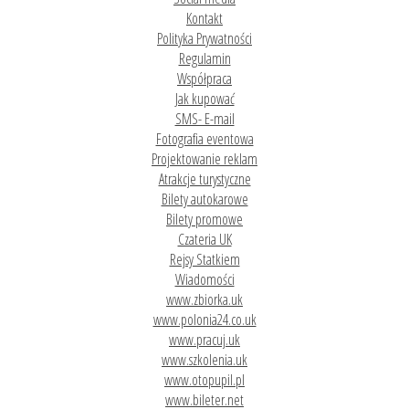
Kontakt
Polityka Prywatności
Regulamin
Współpraca
Jak kupować
SMS- E-mail
Fotografia eventowa
Projektowanie reklam
Atrakcje turystyczne
Bilety autokarowe
Bilety promowe
Czateria UK
Rejsy Statkiem
Wiadomości
www.zbiorka.uk
www.polonia24.co.uk
www.pracuj.uk
www.szkolenia.uk
www.otopupil.pl
www.bileter.net