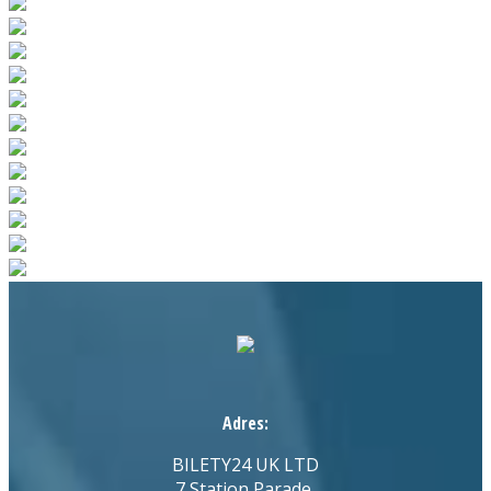
Adres:
BILETY24 UK LTD
7 Station Parade