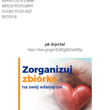
KERATIN STYLE BY JOANNA
BARTOZA PHOTOGRAPHY
LA DONIS POLSKI SKLEP
BILETY24.UK
jak dojechać
https://share.google/B2yNQgWyOxxA3BIya