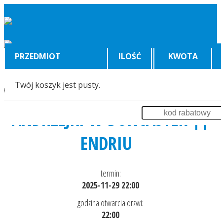
PRZEDMIOT
ILOŚĆ
KWOTA
Twój koszyk jest pusty.
Wyświetlenia:
3561
ANDRZEJKI W DONCASTER ||
ENDRIU
termin:
2025-11-29 22:00
godzina otwarcia drzwi:
22:00