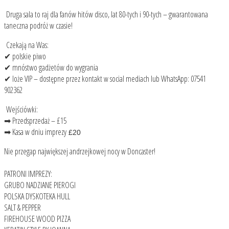
Druga sala to raj dla fanów hitów disco, lat 80-tych i 90-tych – gwarantowana
taneczna podróż w czasie!
Czekają na Was:
✔ polskie piwo
✔ mnóstwo gadżetów do wygrania
✔ loże VIP – dostępne przez kontakt w social mediach lub WhatsApp: 07541
902362
Wejściówki:
➡ Przedsprzedaż – £15
➡ Kasa w dniu imprezy
£20
Nie przegap największej andrzejkowej nocy w Doncaster!
PATRONI IMPREZY:
GRUBO NADZIANE PIEROGI
POLSKA DYSKOTEKA HULL
SALT & PEPPER
FIREHOUSE WOOD PIZZA