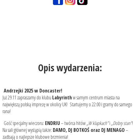
Opis wydarzenia:
Andrzejki 2025 w Doncaster!
Już 29.11 zapraszamy do klubu
Labyrinth
w samym centrum miasta na
największą polską imprezę w okolicy UK! Startujemy o 22:00 i gramy do samego
rana!
Gość specjalny wieczoru:
ENDRIU
– twórca hitów
„W klapkach”
i
„Dobry stan”
!
Na sali głównej wystąpią także:
DAMO, DJ BOTKOŚ oraz DJ MENAGO
–
zadbają o najlepsze klubowe brzmienia!