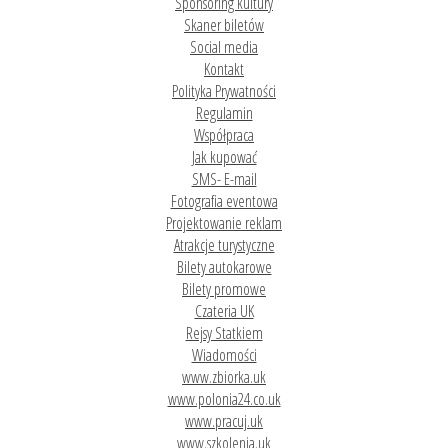
Sponsoring kultury
Skaner biletów
Social media
Kontakt
Polityka Prywatności
Regulamin
Współpraca
Jak kupować
SMS- E-mail
Fotografia eventowa
Projektowanie reklam
Atrakcje turystyczne
Bilety autokarowe
Bilety promowe
Czateria UK
Rejsy Statkiem
Wiadomości
www.zbiorka.uk
www.polonia24.co.uk
www.pracuj.uk
www.szkolenia.uk