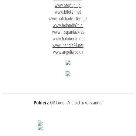
www.otopupil.pl
www.bileter.net
www.polishadvertiser.uk
www.holandia24.nl
www.hiszpania24.es
www.haloberlin.de
www.irlandia24.net
www.angolia.co.uk
Pobierz
QR Code - Android ticket scanner