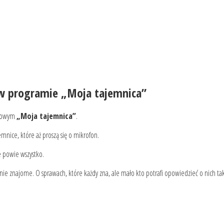
 w programie „Moja tajemnica”
upowym
„Moja tajemnica”
.
ajemnice, które aż proszą się o mikrofon.
e powie wszystko.
nie znajome. O sprawach, które każdy zna, ale mało kto potrafi opowiedzieć o nich tak