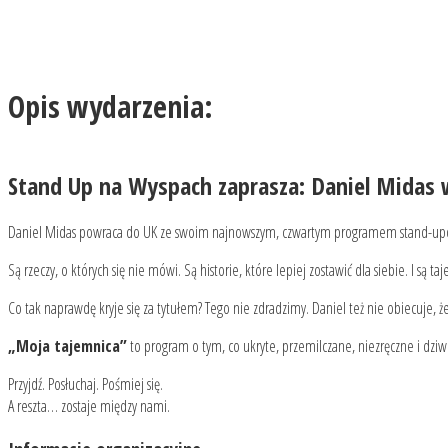
Opis wydarzenia:
Stand Up na Wyspach zaprasza: Daniel Midas
Daniel Midas powraca do UK ze swoim najnowszym, czwartym programem stand-
Są rzeczy, o których się nie mówi. Są historie, które lepiej zostawić dla siebie. I są t
Co tak naprawdę kryje się za tytułem? Tego nie zdradzimy. Daniel też nie obiecuje, ż
„Moja tajemnica”
to program o tym, co ukryte, przemilczane, niezręczne i dziw
Przyjdź. Posłuchaj. Pośmiej się.
A reszta… zostaje między nami.