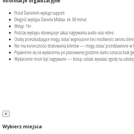
Informacje organizacyjne
Przed Danielem wystąpi support.
Długość występu Daniela Midasa: ok. 80 minut.
Wstęp: 16+.
Podczas występu obowiązuje zakaz nagrywania audio oraz video.
Osoby przeszkadzające mogą zostać wyproszone bez możliwości zwrotu bile
Nie ma konieczności drukowania biletów — mogą zostać przedstawione w f
Pojawienie się na wydarzeniu po planowanej godzinie startu oznacza brak gw
Wydarzenie może być nagrywane — biorąc udział, wyrażasz zgodę na udost
×
Wybierz miejsca