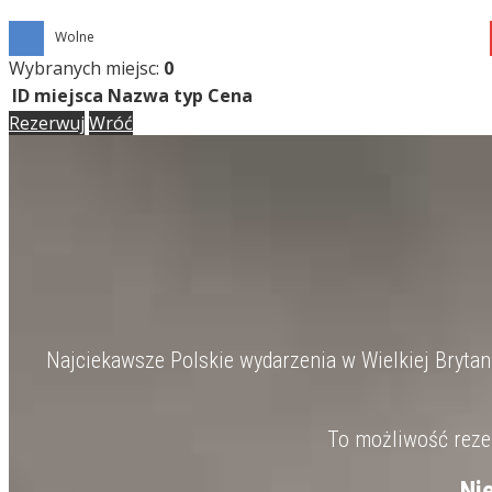
Wolne
Wybranych miejsc:
0
ID miejsca
Nazwa
typ
Cena
Rezerwuj
Wróć
Najciekawsze Polskie wydarzenia w Wielkiej Brytanii
To możliwość rezer
Ni