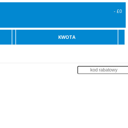
-
£0
KWOTA
karowe
Bilety Promowe
Archiwum
Zaloguj
enia
Impreza na Statku
Szkolenia
Odsprzedaż