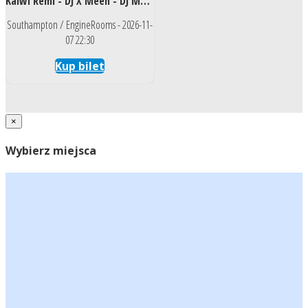
Kalwi Remi - DJ X Meen - DJ Madsson - DJ Dante - DJ Michael K | Southampton | Energy Saturday Vol. 4 - Night of Legends
Southampton / EngineRooms - 2026-11-
07 22:30
Kup bilet
×
Wybierz miejsca