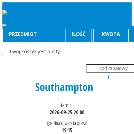
PRZEDMIOT
ILOŚĆ
KWOTA
Twój koszyk jest pusty.
Wyświetlenia:
454
Daniel Midas w UK |
Southampton
termin:
2026-09-25 20:00
godzina otwarcia drzwi:
19:15