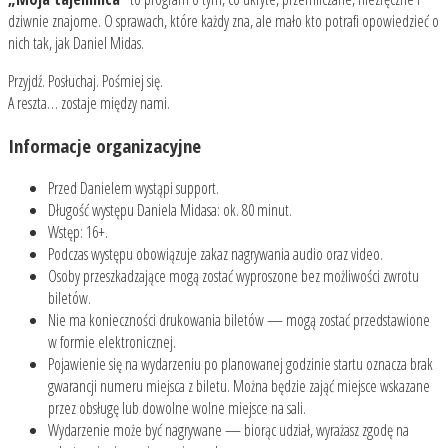
dziwnie znajome. O sprawach, które każdy zna, ale mało kto potrafi opowiedzieć o
nich tak, jak Daniel Midas.
Przyjdź. Posłuchaj. Pośmiej się.
A reszta… zostaje między nami.
Informacje organizacyjne
Przed Danielem wystąpi support.
Długość występu Daniela Midasa: ok. 80 minut.
Wstęp: 16+.
Podczas występu obowiązuje zakaz nagrywania audio oraz video.
Osoby przeszkadzające mogą zostać wyproszone bez możliwości zwrotu
biletów.
Nie ma konieczności drukowania biletów — mogą zostać przedstawione
w formie elektronicznej.
Pojawienie się na wydarzeniu po planowanej godzinie startu oznacza brak
gwarancji numeru miejsca z biletu. Można będzie zająć miejsce wskazane
przez obsługę lub dowolne wolne miejsce na sali.
Wydarzenie może być nagrywane — biorąc udział, wyrażasz zgodę na