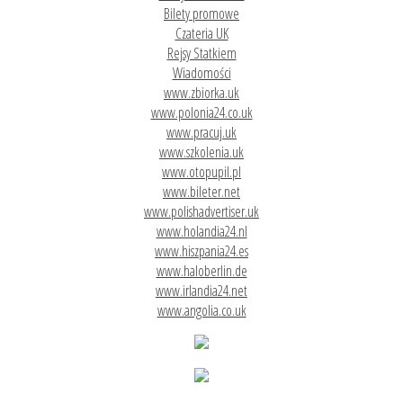
Bilety promowe
Czateria UK
Rejsy Statkiem
Wiadomości
www.zbiorka.uk
www.polonia24.co.uk
www.pracuj.uk
www.szkolenia.uk
www.otopupil.pl
www.bileter.net
www.polishadvertiser.uk
www.holandia24.nl
www.hiszpania24.es
www.haloberlin.de
www.irlandia24.net
www.angolia.co.uk