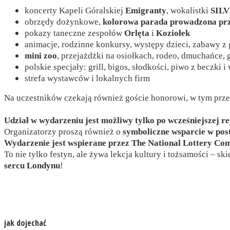
koncerty Kapeli Góralskiej
Emigranty
, wokalistki
SILV
obrzędy dożynkowe,
kolorowa parada prowadzona prz
pokazy taneczne zespołów
Orlęta
i
Koziołek
animacje, rodzinne konkursy, występy dzieci, zabawy z
mini zoo
, przejażdżki na osiołkach, rodeo, dmuchańce, gr
polskie specjały: grill, bigos, słodkości, piwo z beczki i
strefa wystawców i lokalnych firm
Na uczestników czekają również goście honorowi, w tym prz
Udział w wydarzeniu jest możliwy tylko po wcześniejszej rej
Organizatorzy proszą również o
symboliczne wsparcie w pos
Wydarzenie jest wspierane przez The National Lottery C
To nie tylko festyn, ale żywa lekcja kultury i tożsamości – s
sercu Londynu
!
jak dojechać