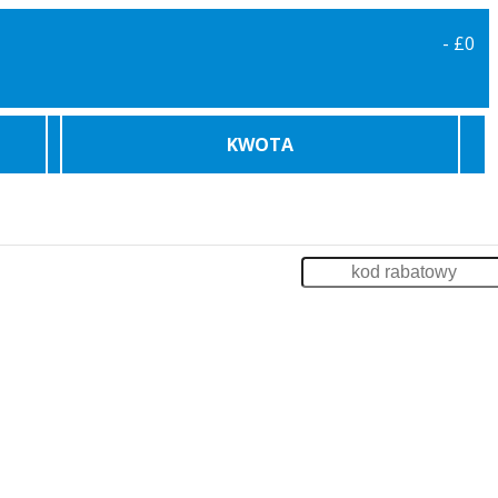
-
£0
KWOTA
karowe
Bilety Promowe
Archiwum
Zaloguj
enia
Impreza na Statku
Szkolenia
Odsprzedaż