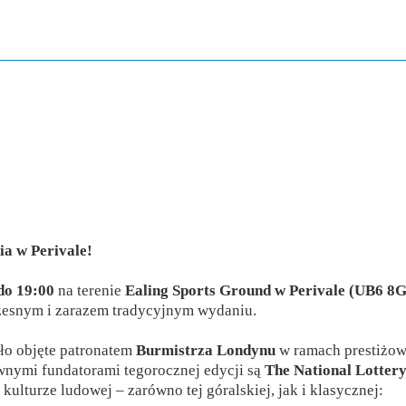
ia w Perivale!
do 19:00
na terenie
Ealing Sports Ground w Perivale (UB6 8
snym i zarazem tradycyjnym wydaniu.
ało objęte patronatem
Burmistrza Londynu
w ramach prestiżow
ównymi fundatorami tegorocznej edycji są
The National Lotte
ulturze ludowej – zarówno tej góralskiej, jak i klasycznej: