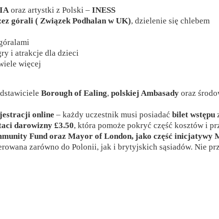
IA
oraz artystki z Polski –
INESS
ez górali ( Związek Podhalan w UK)
, dzielenie się chlebem
 góralami
y i atrakcje dla dzieci
 wiele więcej
edstawiciele
Borough of Ealing
,
polskiej Ambasady
oraz środo
estracji online
– każdy uczestnik musi posiadać
bilet wstępu
z
taci darowizny £3.50
, która pomoże pokryć część kosztów i pr
ommunity Fund oraz Mayor of London, jako część inicjatyw
kierowana zarówno do Polonii, jak i brytyjskich sąsiadów. Nie p