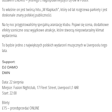
To właśnie on jest twórcą hitu „W Klapkach”, który od lat rozgrzewa parkiety i jest
doskonale znany polskiej publiczności.
Na tę noc przygotowaliśmy specjalną aranżację klubu. Pojawi się scena, dodatkowe
efekty sceniczne oraz wyjątkowe atrakcje, które stworzą niepowtarzalny klimat
wydarzenia.
To będzie jedno z największych polskich wydarzeń muzycznych w Liverpoolu tego
lata.
Support:
DJ DAMO
DMN
Data: 22 sierpnia
Miejsce: Fusion Nightclub, 17 Fleet Street, Liverpool L1 4AR
Start: 22:00
Bilety:
£15 – przedsprzedaż ONLINE