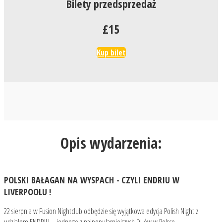
Bilety przedsprzedaż
£15
Kup bilet
Opis wydarzenia:
POLSKI BAŁAGAN NA WYSPACH - CZYLI ENDRIU W
LIVERPOOLU !
22 sierpnia w Fusion Nightclub odbędzie się wyjątkowa edycja Polish Night z
udziałem ENDRIU – jednego z najpopularniejszych DJ-ów w Polsce.