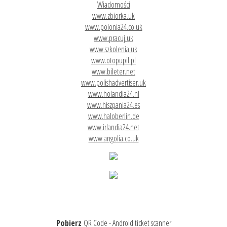
Wiadomości
www.zbiorka.uk
www.polonia24.co.uk
www.pracuj.uk
www.szkolenia.uk
www.otopupil.pl
www.bileter.net
www.polishadvertiser.uk
www.holandia24.nl
www.hiszpania24.es
www.haloberlin.de
www.irlandia24.net
www.angolia.co.uk
Pobierz
QR Code - Android ticket scanner