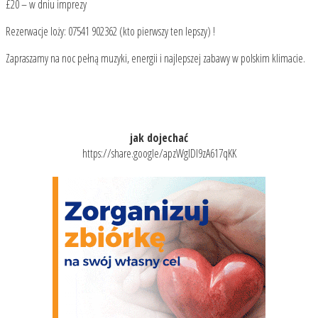
£20 – w dniu imprezy
Rezerwacje loży: 07541 902362 (kto pierwszy ten lepszy) !
Zapraszamy na noc pełną muzyki, energii i najlepszej zabawy w polskim klimacie.
jak dojechać
https://share.google/apzWglDI9zA617qKK