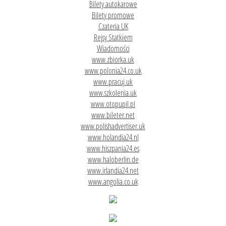
Bilety autokarowe
Bilety promowe
Czateria UK
Rejsy Statkiem
Wiadomości
www.zbiorka.uk
www.polonia24.co.uk
www.pracuj.uk
www.szkolenia.uk
www.otopupil.pl
www.bileter.net
www.polishadvertiser.uk
www.holandia24.nl
www.hiszpania24.es
www.haloberlin.de
www.irlandia24.net
www.angolia.co.uk