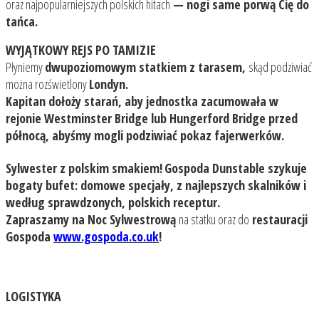
oraz najpopularniejszych polskich hitach
— nogi same porwą Cię do
tańca.
WYJĄTKOWY REJS PO TAMIZIE
Płyniemy
dwupoziomowym statkiem z tarasem
,
skąd podziwiać
można rozświetlony
Londyn.
Kapitan dołoży starań, aby jednostka
zacumowała w
rejonie Westminster Bridge lub Hungerford Bridge przed
północą, abyśmy mogli podziwiać pokaz fajerwerków.
Sylwester z polskim smakiem!
Gospoda Dunstable szykuje
bogaty bufet
: domowe specjały, z najlepszych skalników i
według sprawdzonych, polskich receptur.
Zapraszamy na Noc Sylwestrową
na statku oraz do
restauracji
Gospoda
www.gospoda.co.uk
!
LOGISTYKA