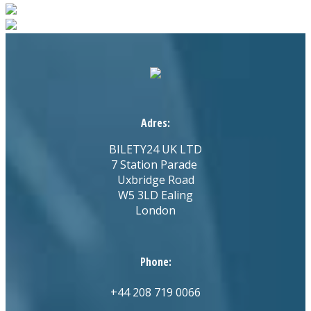
Adres:
BILETY24 UK LTD
7 Station Parade
Uxbridge Road
W5 3LD Ealing
London
Phone:
+44 208 719 0066