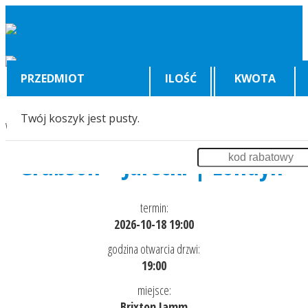
PRZEDMIOT
ILOŚĆ
KWOTA
Twój koszyk jest pusty.
Wyświetlenia:
8272
Grubson + Jarecki | Londyn
termin:
2026-10-18 19:00
godzina otwarcia drzwi:
19:00
miejsce:
Brixton Jamm