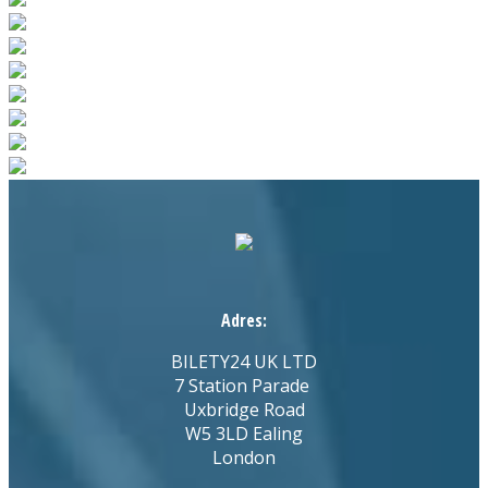
Adres:
BILETY24 UK LTD
7 Station Parade
Uxbridge Road
W5 3LD Ealing
London