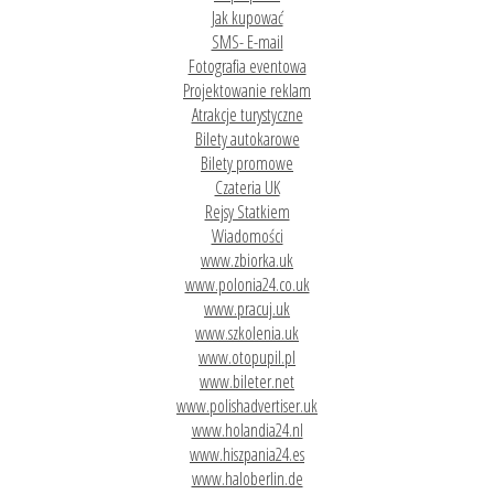
Jak kupować
SMS- E-mail
Fotografia eventowa
Projektowanie reklam
Atrakcje turystyczne
Bilety autokarowe
Bilety promowe
Czateria UK
Rejsy Statkiem
Wiadomości
www.zbiorka.uk
www.polonia24.co.uk
www.pracuj.uk
www.szkolenia.uk
www.otopupil.pl
www.bileter.net
www.polishadvertiser.uk
www.holandia24.nl
www.hiszpania24.es
www.haloberlin.de