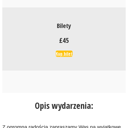
Bilety
£45
Kup bilet
Opis wydarzenia:
Z ogromną radością zapraszamy Was na wyjątkowe