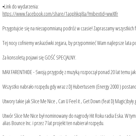
▪️Link do wydarzenia:
https://www.facebook.com/share/1aophkqj8a/?mibextid=wwXIfr
Przygotujcie się na niezapomnianą podróż w czasie! Zapraszamy wszystkich 
Tej nocy cofniemy wskazówki zegara, by przypomnieć Wam najlepsze lata pol
Za konsoletą pojawi się GOŚĆ SPECJALNY.
MAX FARENTHIDE - Swoją przygodę z muzyką rozpoczął ponad 20 lat temu jako 
Wszystko nabrało rozpędu gdy wraz z DJ Hubertusem (Energy 2000 ) postanowi
Utwory takie jak Slice Me Nice , Can U Feel it , Get Down (feat DJ Magic)były
Utwór Slice Me Nice był nominowany do nagrody Hit Roku radia Eska. W tym 
alias Bounce Inc. i przez 7 lat projekt ten nabierał rozpędu.