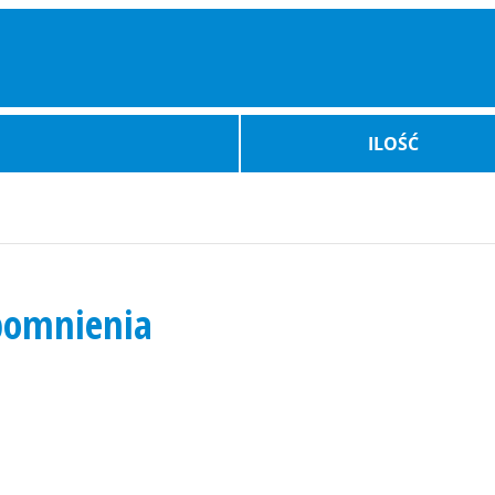
ILOŚĆ
spomnienia
Bilety Auto
Atrakcje
Wydarz