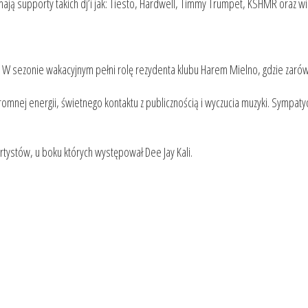
mają supporty takich dj’i jak: Tiesto, Hardwell, Timmy Trumpet, KSHMR oraz w
k. W sezonie wakacyjnym pełni rolę rezydenta klubu Harem Mielno, gdzie zarów
gromnej energii, świetnego kontaktu z publicznością i wyczucia muzyki. Sympaty
artystów, u boku których występował Dee Jay Kali.