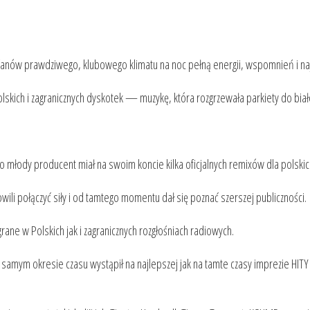
fanów prawdziwego, klubowego klimatu na noc pełną energii, wspomnień i najw
skich i zagranicznych dyskotek — muzykę, która rozgrzewała parkiety do biał
młody producent miał na swoim koncie kilka oficjalnych remixów dla polskich 
li połączyć siły i od tamtego momentu dał się poznać szerszej publiczności.
 grane w Polskich jak i zagranicznych rozgłośniach radiowych.
samym okresie czasu wystąpił na najlepszej jak na tamte czasy imprezie HITY 