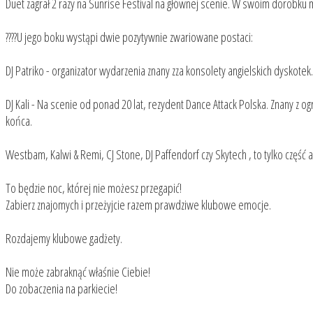
Duet zagrał 2 razy na Sunrise Festival na głównej scenie. W swoim dorobku 
????U jego boku wystąpi dwie pozytywnie zwariowane postaci:
DJ Patriko - organizator wydarzenia znany zza konsolety angielskich dyskote
DJ Kali - Na scenie od ponad 20 lat, rezydent Dance Attack Polska. Znany z o
końca.
Westbam, Kalwi & Remi, CJ Stone, DJ Paffendorf czy Skytech , to tylko część 
To będzie noc, której nie możesz przegapić!
Zabierz znajomych i przeżyjcie razem prawdziwe klubowe emocje.
Rozdajemy klubowe gadżety.
Nie może zabraknąć właśnie Ciebie!
Do zobaczenia na parkiecie!