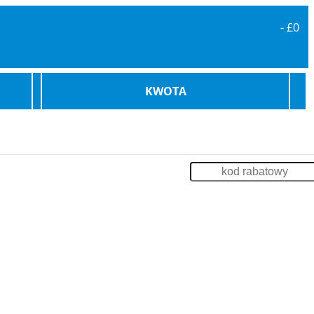
-
£0
KWOTA
karowe
Bilety Promowe
Archiwum
Zaloguj
enia
Impreza na Statku
Szkolenia
Odsprzedaż