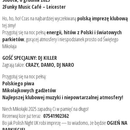
2Funky Music Café – Leicester
Ho, ho, ho! Czas na najbardziej wyczekiwaną
polską imprezę klubową
tej zimy!
Przygotuj się na noc pełną
energii, hitów z Polski i światowych
parkietów
, gorącej atmosfery i niespodzianek prosto od Świętego
Mikołaja
GOŚĆ SPECJALNY: DJ KILLER
Zagrają także:
CRAZY, DAMO, DJ NARO
Przygotuj się na noc pełną:
Polskiego piwa
Mikołajkowych gadżetów
Najlepszej klubowej muzyki i niepowtarzalnej atmosfery!
Niech Mikołajki 2025 zapadną Ci w pamięć na długo!
Rezerwuj loże już teraz
07541902362
Bo jak Polish Night UK robi imprezę — to wiadomo, że będzie
OGIEŃ NA
PARKIECIE!