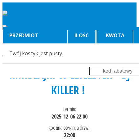
PRZEDMIOT
ILOŚĆ
KWOTA
Twój koszyk jest pusty.
Wyświetlenia:
2690
MIKOŁAJKI W LEICESTER - DJ
KILLER !
termin:
2025-12-06 22:00
godzina otwarcia drzwi:
22:00