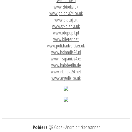
Wiadomości
www.zbiorka.uk
www.polonia24.co.uk
www.pracuj.uk
www.szkolenia.uk
www.otopupil.pl
www.bileter.net
www.polishadvertiser.uk
www.holandia24.nl
www.hiszpania24.es
www.haloberlin.de
www.irlandia24.net
www.angolia.co.uk
Pobierz
QR Code - Android ticket scanner