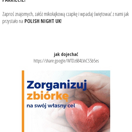
Zaproś znajomych, załóż mikołajkową czapkę i wpadaj świętować z nami jak
przystało na
POLISH NIGHT UK
!
jak dojechać
https://share.google/WTDz684LVxCS5b5es