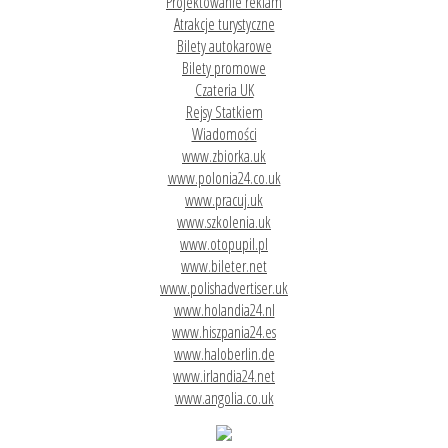
Projektowanie reklam
Atrakcje turystyczne
Bilety autokarowe
Bilety promowe
Czateria UK
Rejsy Statkiem
Wiadomości
www.zbiorka.uk
www.polonia24.co.uk
www.pracuj.uk
www.szkolenia.uk
www.otopupil.pl
www.bileter.net
www.polishadvertiser.uk
www.holandia24.nl
www.hiszpania24.es
www.haloberlin.de
www.irlandia24.net
www.angolia.co.uk