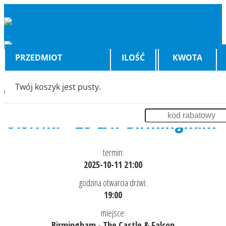
PRZEDMIOT
ILOŚĆ
KWOTA
Twój koszyk jest pusty.
Wyświetlenia:
6901
O.S.T.R. - 25 LAT Birmingham
termin:
2025-10-11 21:00
godzina otwarcia drzwi:
19:00
miejsce:
Birmingham - The Castle & Falcon