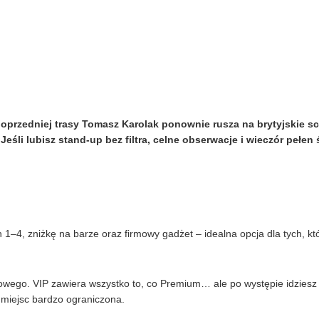
oprzedniej trasy Tomasz Karolak ponownie rusza na brytyjskie sc
Jeśli lubisz stand-up bez filtra, celne obserwacje i wieczór peł
h 1–4, zniżkę na barze oraz firmowy gadżet – idealna opcja dla tych, 
owego. VIP zawiera wszystko to, co Premium… ale po występie idzies
a miejsc bardzo ograniczona.