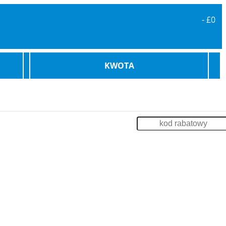
-
£0
KWOTA
karowe
Bilety Promowe
Archiwum
Zaloguj
enia
Impreza na Statku
Szkolenia
Odsprzedaż