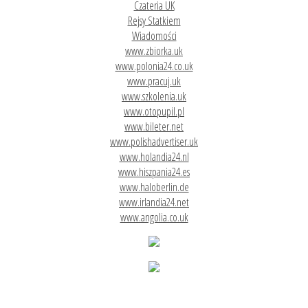
Czateria UK
Rejsy Statkiem
Wiadomości
www.zbiorka.uk
www.polonia24.co.uk
www.pracuj.uk
www.szkolenia.uk
www.otopupil.pl
www.bileter.net
www.polishadvertiser.uk
www.holandia24.nl
www.hiszpania24.es
www.haloberlin.de
www.irlandia24.net
www.angolia.co.uk