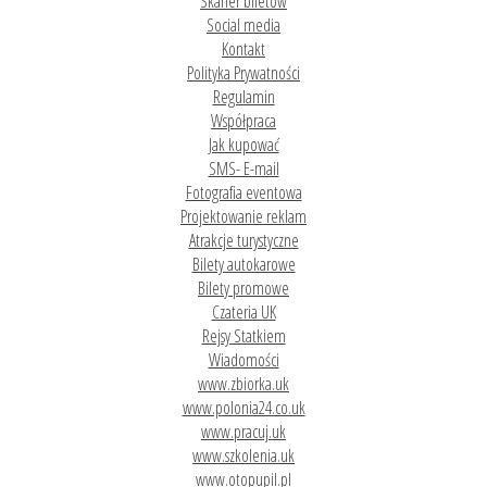
Skaner biletów
Social media
Kontakt
Polityka Prywatności
Regulamin
Współpraca
Jak kupować
SMS- E-mail
Fotografia eventowa
Projektowanie reklam
Atrakcje turystyczne
Bilety autokarowe
Bilety promowe
Czateria UK
Rejsy Statkiem
Wiadomości
www.zbiorka.uk
www.polonia24.co.uk
www.pracuj.uk
www.szkolenia.uk
www.otopupil.pl