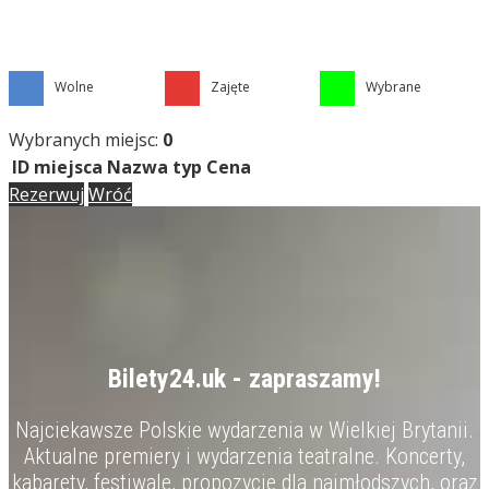
Wolne
Zajęte
Wybrane
Wybranych miejsc:
0
ID miejsca
Nazwa
typ
Cena
Rezerwuj
Wróć
Bilety24.uk - zapraszamy!
Najciekawsze Polskie wydarzenia w Wielkiej Brytanii.
Aktualne premiery i wydarzenia teatralne. Koncerty,
kabarety, festiwale, propozycje dla najmłodszych, oraz