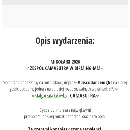
Opis wydarzenia:
MIKOŁAJKI 2026
ZESPÓŁ CAMASUTRA W BIRMINGHAM
⭐
⭐
Serdecznie zapraszamy na mikołajkową imprezę
#discodancenight
na ktorej
gościć będziemy jedną z najbardziej rozpoznawalnych wokalistek z Polski
Małgorzata Główka
-
CAMASUTRA
⭐
⭐
Będzie do impreza z największymi
przebojami polskiej muzyki tanecznej oraz disco polo
Za sterami konsolety staną rezydenci