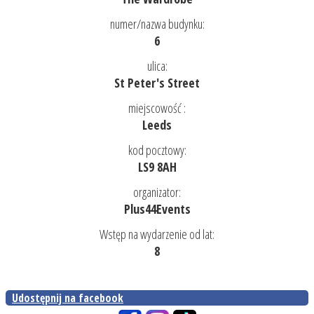
numer/nazwa budynku:
6
ulica:
St Peter's Street
miejscowość :
Leeds
kod pocztowy:
LS9 8AH
organizator:
Plus44Events
Wstęp na wydarzenie od lat:
8
Udostępnij na facebook