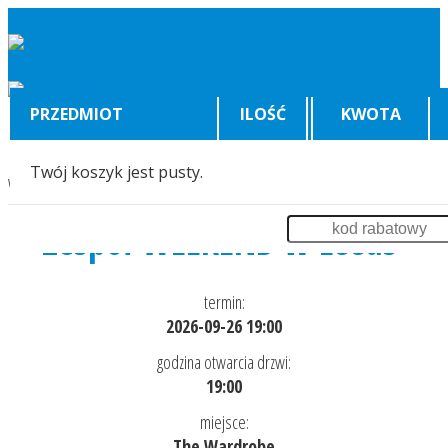
PRZEDMIOT
ILOŚĆ
KWOTA
Twój koszyk jest pusty.
Wyświetlenia:
526
Zespół WEEKEND w Leeds
termin:
2026-09-26 19:00
godzina otwarcia drzwi:
19:00
miejsce:
The Wardrobe