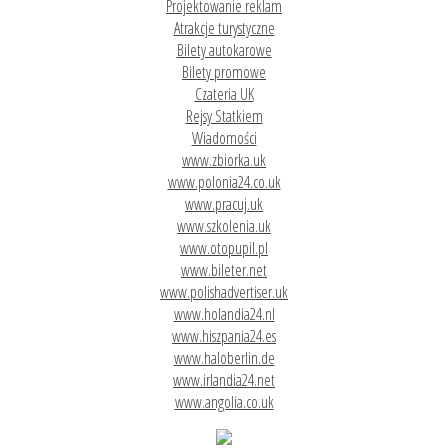
Projektowanie reklam
Atrakcje turystyczne
Bilety autokarowe
Bilety promowe
Czateria UK
Rejsy Statkiem
Wiadomości
www.zbiorka.uk
www.polonia24.co.uk
www.pracuj.uk
www.szkolenia.uk
www.otopupil.pl
www.bileter.net
www.polishadvertiser.uk
www.holandia24.nl
www.hiszpania24.es
www.haloberlin.de
www.irlandia24.net
www.angolia.co.uk