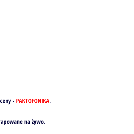
sceny -
PAKTOFONIKA
.
arapowane na żywo.