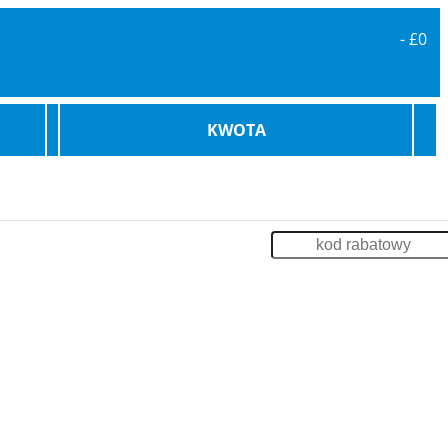
-
£0
KWOTA
karowe
Bilety Promowe
Archiwum
Zaloguj
enia
Impreza na Statku
Szkolenia
Odsprzedaż