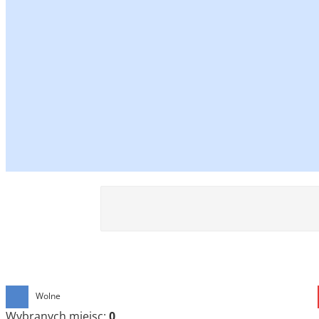
Wolne
Wybranych miejsc:
0