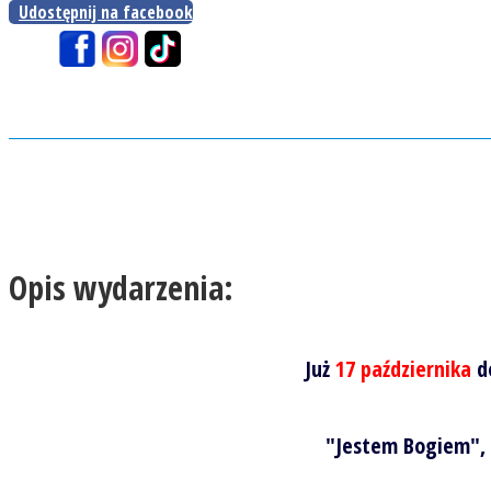
Udostępnij na facebook
Opis wydarzenia:
Już
17 października
d
"Jestem Bogiem", 