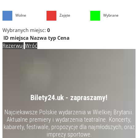
Wolne
Zajęte
Wybrane
Wybranych miejsc:
0
ID miejsca
Nazwa
typ
Cena
Rezerwuj
Wróć
Bilety24.uk - zapraszamy!
Najciekawsze Polskie wydarzenia w Wielkiej Brytanii.
Aktualne premiery i wydarzenia teatralne. Koncerty,
kabarety, festiwale, propozycje dla najmłodszych, oraz
imprezy sportowe.