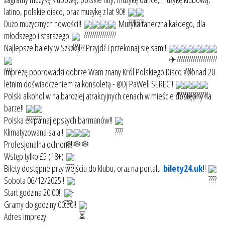
latino, polskie disco, oraz muzykę z lat 90!!
Dużo muzycznych nowości!!
Muzyka taneczna każdego, dla
młodszego i starszego
Najlepsze balety w Szkocji?? Przyjdź i przekonaj się sam!!
Imprezę poprowadzi dobrze Wam znany Król Polskiego Disco z ponad 20
letnim doświadczeniem za konsoletą - @Dj PaWell SEREC!!
Polski alkohol w najbardziej atrakcyjnych cenach w mieście dostępny na
barze!!
Polska ekipa najlepszych barmanów!!
Klimatyzowana sala!!
Profesjonalna ochrona!!
Wstęp tylko £5 (18+)
Bilety dostępne przy wejściu do klubu, oraz na portalu
bilety24.uk
!!
Sobota 06/12/2025!!
Start godzina 20:00!!
Gramy do godziny 00:30!!
Adres imprezy: