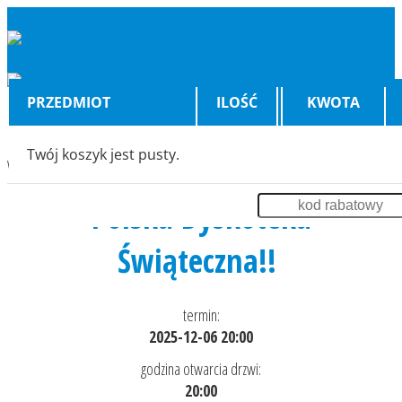
PRZEDMIOT
ILOŚĆ
KWOTA
Twój koszyk jest pusty.
Wyświetlenia:
1761
Polska Dyskoteka
Świąteczna!!
termin:
2025-12-06 20:00
godzina otwarcia drzwi:
20:00