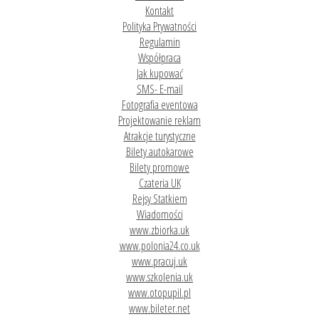
Kontakt
Polityka Prywatności
Regulamin
Współpraca
Jak kupować
SMS- E-mail
Fotografia eventowa
Projektowanie reklam
Atrakcje turystyczne
Bilety autokarowe
Bilety promowe
Czateria UK
Rejsy Statkiem
Wiadomości
www.zbiorka.uk
www.polonia24.co.uk
www.pracuj.uk
www.szkolenia.uk
www.otopupil.pl
www.bileter.net