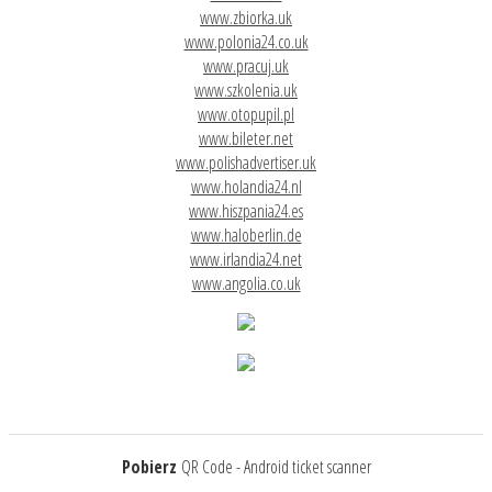
www.zbiorka.uk
www.polonia24.co.uk
www.pracuj.uk
www.szkolenia.uk
www.otopupil.pl
www.bileter.net
www.polishadvertiser.uk
www.holandia24.nl
www.hiszpania24.es
www.haloberlin.de
www.irlandia24.net
www.angolia.co.uk
Pobierz
QR Code - Android ticket scanner