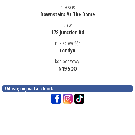
miejsce:
Downstairs At The Dome
ulica:
178 Junction Rd
miejscowość :
Londyn
kod pocztowy:
N19 5QQ
Udostępnij na facebook