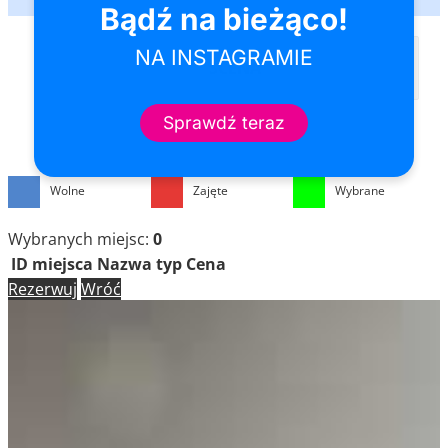
SCENA
Wolne
Zajęte
Wybrane
Wybranych miejsc:
0
ID miejsca
Nazwa
typ
Cena
Rezerwuj
Wróć