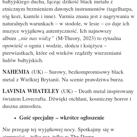
bałtyjskiego ducha, łącząc dzikość black metalu z
etnicznym brzmieniem dawnych instrumentów (tagelharpa,
róg kozi, kantele i inne). Varmia znana jest z nagrywania w
naturalnych warunkach – w stodole, w lesie – co daje ich
muzyce wyjątkową autentyczność. Ich najnowszy
album
„nie nas widzę”
(M-Theory, 2023) to rytualna
opowieść o ogniu i wodzie, słońcu i księżycu –
pierwiastkach, które od wieków rządziły wierzeniami
ludów bałtyjskich.
NAHEMIA
(UK) – Surowy, bezkompromisowy black
metal z Wielkiej Brytanii. Na scenie prawdziwa burza.
LAVINIA WHATELEY
(UK) – Death metal inspirowany
światem Lovecrafta. Dźwięki otchłani, kosmiczny horror i
duszna atmosfera.
Gość specjalny – wkrótce ogłoszenie
Nie przegap tej wyjątkowej nocy. Spotkajmy się w
ciemności – tylko raz, tylko w The Dome.