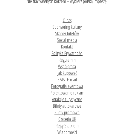
Nie trać własnych korzeni – wybierz polską imprezę!
O nas
Sponsoring kultury
Skaner biletów
Social media
Kontakt
Polityka Prywatności
Regulamin
Współpraca
Jak kupować
SMS- E-mail
Fotografia eventowa
Projektowanie reklam
Atrakcje turystyczne
Bilety autokarowe
Bilety promowe
Czateria UK
Rejsy Statkiem
Wiadomości